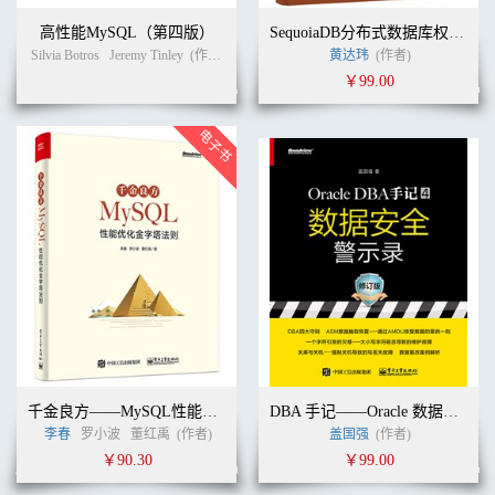
高性能MySQL（第四版）
SequoiaDB分布式数据库权威指南
Silvia Botros
Jeremy Tinley
(作者)
宁海元
周振兴
黄达玮
张新铭
(作者)
(译者)
￥99.00
千金良方——MySQL性能优化金字塔法则
DBA 手记——Oracle 数据安全的警示与原则
李春
罗小波
董红禹
(作者)
盖国强
(作者)
￥90.30
￥99.00