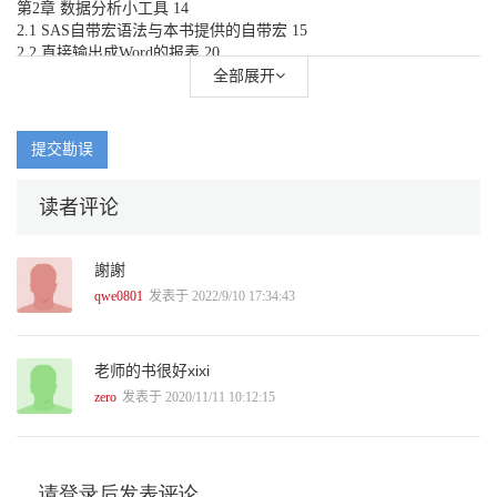
第2章 数据分析小工具 14
2.1 SAS自带宏语法与本书提供的自带宏 15
2.2 直接输出成Word的报表 20
2.3 E-mail功能 23
全部展开
2.4 每天都要做的工作——排程 28
2.5 小结 32
第2篇 数据处理篇
提交勘误
第3章 数据说明 34
3.1 股票报酬率数据 34
读者评论
3.2 财务报表数据 37
3.3 公司治理数据 40
3.4 小结 41
謝謝
第4章 数据处理宏 42
4.1 变量转换宏 42
qwe0801
发表于 2022/9/10 17:34:43
4.2 移动窗口描述性统计宏 47
4.3 领先/滞后宏 52
4.4 神奇的缩尾宏 55
老师的书很好xixi
4.5 数据缺失处理 57
zero
发表于 2020/11/11 10:12:15
4.6 行业变量的计算 61
4.7 小结 64
第3篇 量化投资篇
第5章 常见的投资策略 66
5.1 规模投资策略 66