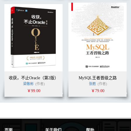
收获，不止Oracle（第2版）
MySQL王者晋级之路
梁敬彬
(作者)
张甦
(作者)
￥99.00
￥79.00
页面
关于我们
帮助