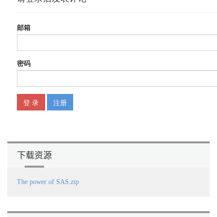
5.2 价值投资策略 75
5.3 动能投资策略 81
5.4 定投 91
5.5 小结 94
第6章 Lewellen投资策略 95
6.1 二维投资策略 95
6.2 化腐朽为神奇的预测报酬率 101
6.3 小结 106
第7章 定价模型和风险套利模型 107
7.1 定价模型 107
7.2 风险套利模型 118
7.3 小结 126
第4篇 基础实证篇
第8章 描述性统计与相关分析 129
8.1 描述性统计表 129
下载资源
8.2 相关分析 134
8.3 描述性统计宏 137
8.4 小结 141
The power of SAS.zip
第9章 样本分配趋势与组合差异性检验 142
9.1 样本分配趋势 142
9.2 两群体差异性检验 147