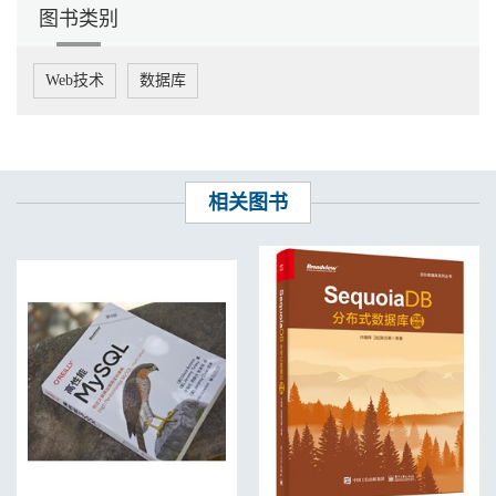
9.3 组合差异性检验 148
图书类别
9.4 小结 153
第10章 回归实证 154
10.1 辨认被解释变量 154
Web技术
数据库
10.2 以股利支付进行回归 161
10.3 交互作用模型 173
10.4 中介回归宏 178
10.5 小结 185
第11章 论文实证 186
相关图书
11.1 基础论文宏 186
11.2 中介论文宏 195
11.3 调节论文宏 202
11.4 小结 207
第5篇 内生性检验篇
第12章 解释变量内生性的解决之道 210
12.1 连续型变量的解决方案 211
12.2 二元变量的解决方案 218
12.3 小结 223
第13章 样本选择性问题 225
13.1 倾向得分匹配 225
13.2 双重差分法 231
13.3 小结 240