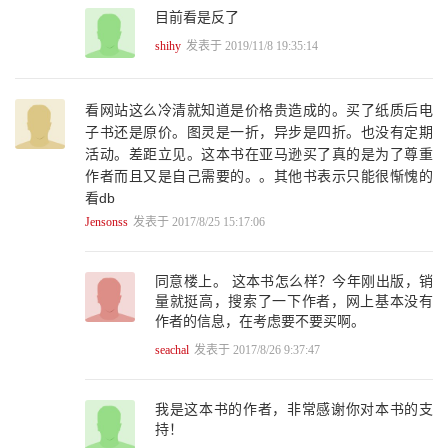
4.3.9 变量型常量池元素 175
目前看是反了
4.4 访问标识与继承信息 177
4.4.1 access_flags 177
shihy
发表于 2019/11/8 19:35:14
4.4.2 this_class 178
4.4.3 super_class 179
4.4.4 interface 179
看网站这么冷清就知道是价格贵造成的。买了纸质后电
4.5 字段信息 180
子书还是原价。图灵是一折，异步是四折。也没有定期
4.5.1 fields_count 180
活动。差距立见。这本书在亚马逊买了真的是为了尊重
4.5.2 field_info fields[fields_count] 181
作者而且又是自己需要的。。其他书表示只能很惭愧的
4.6 方法信息 185
看db
4.6.1 methods_count 185
4.6.2 method_info methods[methods_count] 185
Jensonss
发表于 2017/8/25 15:17:06
4.7 本章回顾 205
第5章 常量池解析 206
同意楼上。 这本书怎么样？今年刚出版，销
5.1 常量池内存分配 208
量就挺高，搜索了一下作者，网上基本没有
5.1.1 常量池内存分配总体链路 209
作者的信息，在考虑要不要买啊。
5.1.2 内存分配 215
5.1.3 初始化内存 223
seachal
发表于 2017/8/26 9:37:47
5.2 oop-klass模型 224
5.2.1 两模型三维度 225
5.2.2 体系总览 227
我是这本书的作者，非常感谢你对本书的支
5.2.3 oop体系 229
持！
5.2.4 klass体系 231