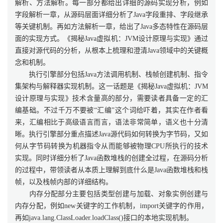
解析、方法解析。每一部分都给出详细的源码实现分析，例如
字段解析一章，从源码层面详细分析了Java字段重排、字段继承
等关键机制。再如方法解析一章，给出了Java多态特性在源码层
面的实现方式。《揭秘Java虚拟机：JVM设计原理与实现》通过
直接对源代码的分析，从根本上梳理和澄清Java领域中的关键概
念和机制。
执行引擎部分包括Java方法调用机制、栈帧创建机制、指令
集架构与解释器实现机制。这一话题是《揭秘Java虚拟机：JVM
设计原理与实现》技术含量高的部分，需要读者具备一定的汇
编基础。不过千万不要被“汇编”这个词给吓着，其实在作者看
来，汇编相比于高级语言而言，语法非常简单，语义也十分清
晰。执行引擎部分重点描述Java源代码如何转换为字节码，又如
何从字节码转换为机器指令从而能够被物理CPU所执行的技术
实现。同时详细分析了Java函数堆栈的创建全过程，在源码分析
的过程中，带领读者从本质上理解到底什么是Java函数堆栈和栈
帧，以及栈帧内部的详细结构。
内存分配部分主要包括类型创建与加载、对象实例创建与
内存分配，例如new关键字的工作机制，import关键字的作用，
再如java.lang.ClassLoader.loadClass()接口的本地实现机制。