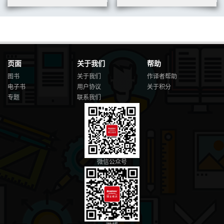
10.5.2 TLAB 655
10.5.3 指针碰撞与eden区分配 657
10.5.4 清零 658
10.5.5 偏向锁 658
10.5.6 压栈与取指 659
10.6 本章总结 661
页面
关于我们
帮助
图书
关于我们
作译者帮助
电子书
用户协议
关于积分
专题
联系我们
微信公众号