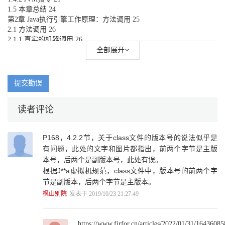
1.5 本章总结 24
第2章 Java执行引擎工作原理：方法调用 25
2.1 方法调用 26
2.1.1 真实的机器调用 26
2.1.2 C语言函数调用 41
全部展开
2.2 JVM的函数调用机制 47
2.3 函数指针 53
2.4 CallStub函数指针定义 60
提交勘误
2.5 _call_stub_entry例程 72
2.6 本章总结 115
读者评论
第3章 Java数据结构与面向对象 117
3.1 从Java算法到数据结构 118
3.2 数据类型简史 122
P168，4.2.2节，关于class文件的版本号的说法似乎是
3.3 Java数据结构之偶然性 129
有问题，此处的文字和图片都指出，前两个字节是主版
3.4 Java类型识别 132
本号，后两个是副版本号，此处有误。
3.4.1 class字节码概述 133
3.4.2 魔数与JVM内部的int类型 136
根据J**a虚拟机规范，class文件中，版本号的前两个字
3.4.3 常量池与JVM内部对象模型 137
节是副版本，后两个字节是主版本。
3.5 大端与小端 143
枫山别院
发表于 2019/10/23 21:27:49
3.5.1 大端和小端的概念 146
3.5.2 大小端产生的本质原因 148
3.5.3 大小端验证 149
https://www.firfor.cn/articles/2022/01/31/1643608