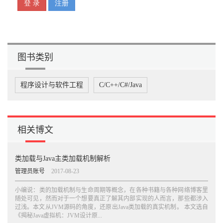
6.2.1 静态变量偏移量 285
6.2.2 非静态变量偏移量 287
6.2.3 Java字段内存分配总结 312
6.3 从源码看字段继承 319
6.3.1 字段重排与补白 319
6.3.2 private字段可被继承吗 325
图书类别
6.3.3 使用HSDB验证字段分配与继承 329
6.3.4 引用类型变量内存分配 338
6.4 本章总结 342
程序设计与软件工程
C/C++/C#/Java
第7章 Java栈帧 344
7.1 entry_point例程生成 345
7.2 局部变量表创建 352
7.2.1 constMethod的内存布局 352
相关博文
7.2.2 局部变量表空间计算 356
7.2.3 初始化局部变量区 359
7.3 堆栈与栈帧 368
类加载与Java主类加载机制解析
7.3.1 栈帧是什么 368
管理员账号
2017-08-23
7.3.2 硬件对堆栈的支持 387
7.3.3 栈帧开辟与回收 390
小编说：类的加载机制与生命周期等概念，在各种书籍与各种网络博客里
7.3.4 堆栈大小与多线程 391
随处可见，然而对于一个想要真正了解其内部实现的人而言，那些都涉入
7.4 JVM的栈帧 396
过浅。本文从JVM源码的角度，还原出Java类加载的真实机制。 本文选自
7.4.1 JVM栈帧与大小确定 396
《揭秘Java虚拟机：JVM设计原...
7.4.2 栈帧创建 399