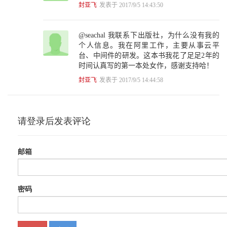
封亚飞
发表于 2017/9/5 14:43:50
5.2.5 handle体系 234
5.2.6 oop、klass、handle的相互转换 239
5.3 常量池klass模型（1） 244
@seachal 我联系下出版社，为什么没有我的
5.3.1 klassKlass实例构建总链路 246
个人信息。我在阿里工作，主要从事云平
5.3.2 为klassOop申请内存 249
台、中间件的研发。这本书我花了足足2年的
5.3.3 klassOop内存清零 253
时间认真写的第一本处女作，感谢支持哈！
5.3.4 初始化mark 253
5.3.5 初始化klassOop._metadata 258
封亚飞
发表于 2017/9/5 14:44:58
5.3.6 初始化klass 259
5.3.7 自指 260
5.4 常量池klass模型（2） 261
5.4.1 constantPoolKlass模型构建 261
5.4.2 constantPoolOop与klass 264
5.4.3 klassKlass终结符 267
5.5 常量池解析 267
5.5.1 constantPoolOop域初始化 268
5.5.2 初始化tag 269
5.5.3 解析常量池元素 271
5.6 本章总结 279
第6章 类变量解析 280
6.1 类变量解析 281
6.2 偏移量 285