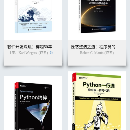
8.8 本章总结 511
第9章 执行引擎 513
9.1 执行引擎概述 514
9.2 取指 516
9.2.1 指令长度 519
9.2.2 JVM的两级取指机制 527
9.2.3 取指指令放在哪 532
9.2.4 程序计数器在哪里 534
软件开发珠玑：穿越50年软件往事的60条戒律
匠艺整洁之道：程序员的职业修养（英文版）
9.3 译码 535
【美】Karl Wiegers
(作者)
死月
(译者)
Robert C. Martin (作者)
9.3.1 模板表 535
9.3.2 汇编器 540
9.3.3 汇编 549
9.4 栈顶缓存 558
9.5 栈式指令集 565
9.6 操作数栈在哪里 576
9.7 栈帧重叠 581
9.8 entry_point例程机器指令 586
9.9 执行引擎实战 588
9.9.1 一个简单的例子 588
9.9.2 字节码运行过程分析 590
9.10 字节码指令实现 597
9.10.1 iconst_3 598