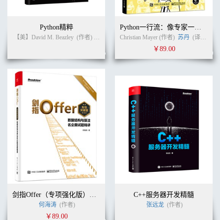
9.10.2 istore_0 599
9.10.3 iadd 600
9.11 本章总结 601
Python精粹
Python一行流：像专家一样写代码
第10章 类的生命周期 602
【美】David M. Beazley
(作者)
卢俊祥
(译者)
Christian Mayer (作者)
苏丹
(译者)
10.1 类的生命周期概述 602
￥89.00
10.2 类加载 605
10.2.1 类加载——镜像类与静态字段 611
10.2.2 Java主类加载机制 617
10.2.3 类加载器的加载机制 622
10.2.4 反射加载机制 623
10.2.5 import与new指令 624
10.3 类的初始化 625
10.4 类加载器 628
10.4.1 类加载器的定义 628
10.4.2 系统类加载器与扩展类加载器创建 634
10.4.3 双亲委派机制与破坏 636
10.4.4 预加载 638
10.4.5 引导类加载 640
10.4.6 加载、链接与延迟加载 641
10.4.7 父加载器 645
剑指Offer（专项强化版）：数据结构与算法名企面试题精讲
C++服务器开发精髓
10.4.8 加载器与类型转换 648
何海涛
(作者)
张远龙
(作者)
10.5 类实例分配 649
￥89.00
10.5.1 栈上分配与逃逸分析 652