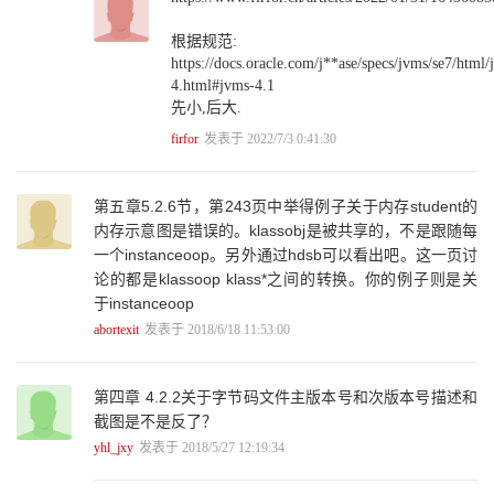
3.5.4 大端和小端产生的场景 151
3.5.5 如何解决字节序反转 154
根据规范:
3.5.6 大小端问题的避免 156
https://docs.oracle.com/j**ase/specs/jvms/se7/html/
3.5.7 JVM对字节码文件的大小端处理 156
4.html#jvms-4.1
3.6 本章总结 159
先小,后大.
第4章 Java字节码实战 161
firfor
发表于 2022/7/3 0:41:30
4.1 字节码格式初探 161
4.1.1 准备测试用例 162
4.1.2 使用javap命令分析字节码文件 162
第五章5.2.6节，第243页中举得例子关于内存student的
4.1.3 查看字节码二进制 165
内存示意图是错误的。klassobj是被共享的，不是跟随每
4.2 魔数与版本 166
4.2.1 魔数 168
一个instanceoop。另外通过hdsb可以看出吧。这一页讨
4.2.2 版本号 168
论的都是klassoop klass*之间的转换。你的例子则是关
4.3 常量池 169
于instanceoop
4.3.1 常量池的基本结构 169
abortexit
发表于 2018/6/18 11:53:00
4.3.2 JVM所定义的11种常量 170
4.3.3 常量池元素的复合结构 170
4.3.4 常量池的结束位置 172
第四章 4.2.2关于字节码文件主版本号和次版本号描述和
4.3.5 常量池元素总数量 172
截图是不是反了？
4.3.6 第一个常量池元素 173
yhl_jxy
发表于 2018/5/27 12:19:34
4.3.7 第二个常量池元素 174
4.3.8 父类常量 174