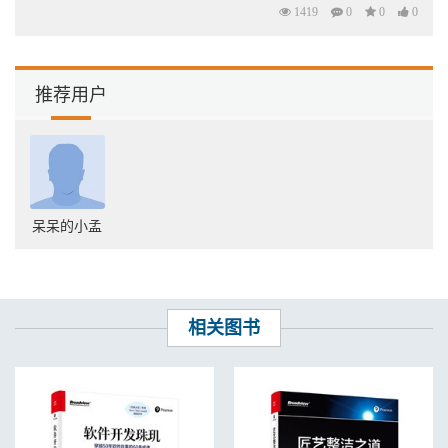
1419
0
0
0
7.4.3 局部变量表 421
7.5 栈帧深度与slot复用 433
7.6 最大操作数栈与操作数栈复用 436
7.7 本章总结 439
推荐用户
第8章 类方法解析 440
8.1 方法签名解析与校验 445
8.2 方法属性解析 447
8.2.1 code属性解析 447
8.2.2 LVT&LVTT 449
8.3 创建methodOop 455
8.4 Java方法属性复制 459
呆呆的小孟
8.5
与
461
8.6 查看运行时字节码指令 482
8.7 vtable 489
8.7.1 多态 489
8.7.2 C++中的多态与vtable 491
相关图书
8.7.3 Java中的多态实现机制 493
8.7.4 vtable与invokevirtual指令 500
8.7.5 HSDB查看运行时vtable 502
8.7.6 miranda方法 505
8.7.7 vtable特点总结 508
8.7.8 vtable机制逻辑验证 509