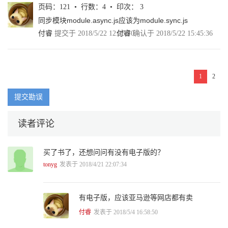
3.3.3 Babel——真正意义的JavaScript编译 80
页码：121 • 行数：4 • 印次： 3
3.3.4 结合webpack与Babel实现JavaScript构建 84
同步模块module.async.js应该为module.sync.js
3.4 CSS预编译与PostCSS 89
3.4.1 CSS的缺陷 90
付睿
提交于 2018/5/22 12:25:10
付睿
确认于 2018/5/22 15:45:36
3.4.2 CSS预编译器 90
3.4.3 PostCSS 91
3.4.4 webpack结合预编译与PostCSS实现CSS构建 93
3.4.5 案例：自动生成CSS Sprites功能实现 95
1
2
3.5 模块化开发 101
3.5.1 模块化与组件化 101
提交勘误
3.5.2 模块化与工程化 102
3.5.3 模块化开发的价值 103
读者评论
3.5.4 前端模块化发展史 107
3.5.5 webpack模块化构建 109
3.6 增量更新与缓存 112
买了书了，还想问问有没有电子版的？
3.6.1 HTTP缓存策略 113
3.6.2 覆盖更新与增量更新 117
tonyg
发表于 2018/4/21 22:07:34
3.6.3 按需加载与多模块架构场景下的增量更新 120
3.6.4 webpack实现增量更新构建方案 122
3.7 资源定位 128
有电子版，应该亚马逊等网店都有卖
3.7.1 资源定位的历史变迁 128
付睿
发表于 2018/5/4 16:58:50
3.7.2 常规的资源定位思维 132
3.7.3 webpack的逆向注入模式 132