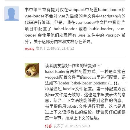
3.8 总结 147
书中第三章有提到仅在webpack中配置babel-loader和
第4章 本地开发服务器 149
4.1 本地开发服务器解决的问题 150
vue-loader不会对.vue为后缀的单文件中<script>n内的
4.2 动态构建 152
代码进行编译，但是，我在vue-loader中文档中看到‘当
4.2.1 webpack-dev-middleware 152
项目中配置了 babel-loader 或者 buble-loader，vue-
4.2.2 Livereload和HMR 157
loader 会使用他们处理所有 .vue 文件中的 <script> 部
4.3 Mock服务 161
分’，关于这部分内容和文档存在差异。
4.3.1 Mock的必要前提和发展进程 162
zepang
发表于 2018/3/21 21:47:22
4.3.2 异步数据接口 166
4.3.3 SSR 172
4.4 总结 174
读者朋友您好~作者的答复如下：
第5章 部署 175
babel-loader有两种配置方式。一种是直接在
5.1 部署流程的设计原则 175
webpack配置文件里的module里进行配置，语
5.1.1 速度——化繁为简 177
法如下{loader:'babel-loader',options: {...}}。一
5.1.2 协作——代码审查和部署队列 181
种是通过.babelrc文件配置。第一种配置方式
5.1.3 安全——严格审查和权限控制 184
对vue文件是无效的，这也是书里要表达的意
5.2 流程之外：前端静态资源的部署策略 186
思，结合上下文语境能够得到这样的信息。
5.2.1 协商缓存与强制缓存 186
书里提倡用babelrc文件进行配置，这也是通
5.2.2 Apache设置缓存策略 186
过上下文语境得出的结论。建议您仔细阅读
5.3 总结 190
这一章节，揣摩上下文的语境。
第6章 工作流 191
6.1 本地工作流 192
付睿
发表于 2018/3/22 9:59:03