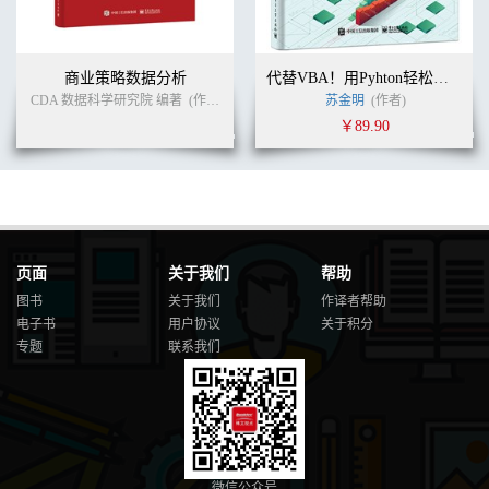
商业策略数据分析
代替VBA！用Pyhton轻松实现Excel编程
CDA 数据科学研究院 编著
(作者)
苏金明
(作者)
￥89.90
页面
关于我们
帮助
图书
关于我们
作译者帮助
电子书
用户协议
关于积分
专题
联系我们
微信公众号