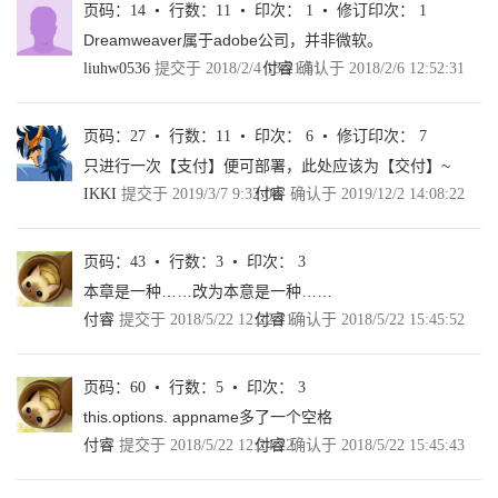
1.5.3 功能规划 37
页码：14 • 行数：11 • 印次： 1 • 修订印次： 1
1.5.4 设计原则 41
Dreamweaver属于adobe公司，并非微软。
1.6 总结 42
liuhw0536
提交于 2018/2/4 13:21:51
付睿
确认于 2018/2/6 12:52:31
第2章 脚手架 43
2.1 脚手架的功能和本质 44
2.2 脚手架在前端工程中的角色和特征 45
页码：27 • 行数：11 • 印次： 6 • 修订印次： 7
2.2.1 用完即弃的发起者角色 45
只进行一次【支付】便可部署，此处应该为【交付】~
2.2.2 局限于本地的执行环境 47
2.2.3 多样性的实现模式 49
IKKI
提交于 2019/3/7 9:32:08
付睿
确认于 2019/12/2 14:08:22
2.3 开源脚手架案例剖析 51
2.4 集成Yeoman封装脚手架方案 56
2.4.1 封装脚手架方案 57
页码：43 • 行数：3 • 印次： 3
2.4.2 集成到工程化体系中 63
本章是一种……改为本意是一种……
2.5 总结 66
付睿
提交于 2018/5/22 12:22:11
付睿
确认于 2018/5/22 15:45:52
第3章 构建 68
3.1 构建功能解决的问题 68
3.2 配置API设计原则和编程范式约束 71
页码：60 • 行数：5 • 印次： 3
3.2.1 配置API设计 71
3.2.2 编程范式约束 75
this.options. appname多了一个空格
3.3 ECMAScript与Babel 76
付睿
提交于 2018/5/22 12:24:22
付睿
确认于 2018/5/22 15:45:43
3.3.1 ECMAScript发展史 76
3.3.2 ES6的跨时代意义 78