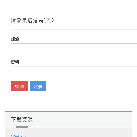
6.1.1 二次构建的隐患 193
6.1.2 代码分离与测试沙箱 194
6.2 云平台工作流 197
6.2.1 GitFlow与版本管理 199
6.2.2 WebHook与自动构建 201
6.3 持续集成与持续交付 203
6.4 总结 205
第7章 前端工程化的未来 206
7.1 前端工程师未来的定位 206
7.1.1 不只是浏览器 207
7.1.2 也不只是Web 208
7.2 前端工程化是一张蓝图 209
7.3 总结 212
下载资源
代码.zip