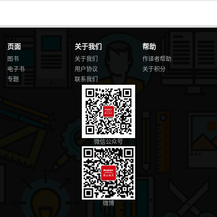
13.2 标注 316
13.2.1 标注地点 317
13.2.2 夜光图 319
13.3 标线 321
13.3.1 带有箭头的标线 322
页面
关于我们
帮助
13.3.2 球面地图的标线 324
图书
关于我们
作译者帮助
13.4 拖曳和缩放 326
电子书
用户协议
关于积分
13.4.1 平面地图 326
专题
联系我们
13.4.2 球面地图 329
13.5 力导向地图 330
13.5.1 Voronoi图和Delaunay三角剖分 330
13.5.2 力导向的中国地图 334
第14章 D3 4.x简介 340
14.1 4.x的新功能 341
14.2 3.x如何升级到4.x 344
微信公众号
14.2.1 加载文件的变化 345
14.2.2 布局的变化规则 345
14.2.3 生成器的变化规则 346
14.2.4 比例尺的变化规则 346
14.2.5 升级小结 347
14.3 D3 4.x的设计思想 347
微博
14.3.1 3.x和4.x的结构区别 347
14.3.2 模块化的优点 348