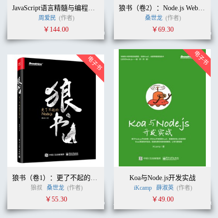
11.3.1 地理路径生成器 250
JavaScript语言精髓与编程实践（第3版）
狼书（卷2）：Node.js Web应用开发
11.3.2 形状生成器 254
周爱民
(作者)
桑世龙
(作者)
11.4 投影 259
￥144.00
￥69.30
第12章 友好的交互 268
12.1 提示框 268
12.1.1 饼状图的提示框 269
12.1.2 提示框的样式 271
12.2 坐标系中的焦点 273
12.2.1 折线图的焦点 274
12.2.2 为折线图添加提示框 279
12.3 元素组合 283
12.3.1 饼状图的拖曳 284
12.3.2 移入和移出 286
12.3.3 合并 294
12.4 区域选择 296
12.4.1 在SVG画板里选择一块区域 297
12.4.2 散点图的区域选择 299
12.5 开关 301
狼书（卷1）：更了不起的Node.js
Koa与Node.js开发实战
12.5.1 思维导图的构造思路 302
狼叔
桑世龙
(作者)
iKcamp
薛淑英
(作者)
12.5.2 思维导图的制作 305
￥55.30
￥49.00
第13章 地图的应用 312
13.1 值域的颜色 312