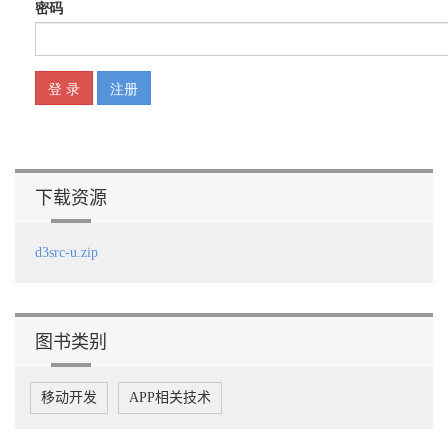
5.3.2 刻度 111
5.3.3 各比例尺的坐标轴 113
5.4 散点图 113
第6章 绘制 116
6.1 颜色 116
6.1.1 RGB 117
6.1.2 HSL 118
6.1.3 插值 119
6.2 线段生成器 119
下载资源
6.3 区域生成器 123
6.4 弧生成器 125
6.5 符号生成器 127
d3src-u.zip
6.6 弦生成器 129
6.7 对角线生成器 131
6.8 折线图 132
第7章 动画 137
7.1 过渡效果 137
图书类别
7.1.1 创建过渡 138
7.1.2 过渡的属性 141
移动开发
APP相关技术
7.1.3 子元素 144
7.1.4 事件监听和调用 146
7.1.5 过渡的样式 148