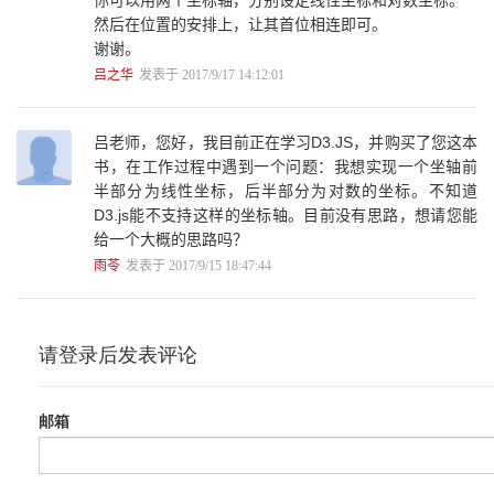
你可以用两个坐标轴，分别设定线性坐标和对数坐标。
4.5.3 数据更新时的处理模板 79
然后在位置的安排上，让其首位相连即可。
4.6 选择集的常用方法 80
谢谢。
4.6.1 过滤filter 80
4.6.2 排序sort 81
吕之华
发表于 2017/9/17 14:12:01
4.6.3 遍历each 81
4.6.4 传递call 82
4.7 数组的常用方法 82
吕老师，您好，我目前正在学习D3.JS，并购买了您这本
4.7.1 排序 82
书，在工作过程中遇到一个问题：我想实现一个坐轴前
4.7.2 求值 83
半部分为线性坐标，后半部分为对数的坐标。不知道
4.7.3 生成和操作 85
D3.js能不支持这样的坐标轴。目前没有思路，想请您能
4.7.4 映射 86
给一个大概的思路吗？
4.8 柱形图 88
雨苓
发表于 2017/9/15 18:47:44
4.8.1 添加矩形和文字 88
4.8.2 更新数据 92
第5章 比例尺和坐标轴 96
5.1 定量比例尺 96
5.1.1 线性比例尺 97
5.1.2 指数比例尺和对数比例尺 100
5.1.3 量子比例尺和分位比例尺 101
5.1.4 阈值比例尺 103
5.2 序数比例尺 104
5.3 坐标轴 108
5.3.1 绘制方法 109