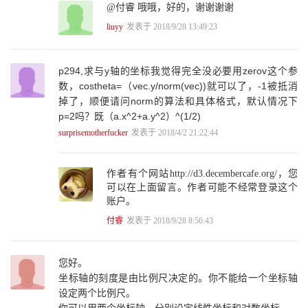
@付睿 哦哦，好的，谢谢谢谢
第3章 准备开发环境 55
3.1 下载D3 55
liuyy
发表于 2018/9/28 13:49:23
3.1.1 通过本地引用 55
3.1.2 通过网络引用 56
3.2 安装Chrome和Sublime Text 56
p294,求与y轴的坐标我觉得完全没必要用zerov这个参
3.3 安装Apache HTTP Server 57
数，costheta=（vec.y/norm(vec))就可以了，-1被抵消
3.4 Hello World 60
掉了，顺便请问norm的算法和具体格式，默认情况下
3.5 绘制矢量图 61
p=2吗？既（a.x^2+a.y^2）^(1/2)
3.6 调试 62
surprisemotherfucker
发表于 2018/4/2 21:22:44
第4章 D3基础：选择集与数据 63
4.1 选择元素 63
4.2 选择集 64
作者有个网站http://d3.decembercafe.org/，您
4.2.1 查看状态 64
可以在上面留言。作者可能不经常登录这个
4.2.2 设定和获取属性 65
账户。
4.3 添加、插入和删除 68
4.4 数据绑定 69
付睿
发表于 2018/9/28 8:56:43
4.4.1 datum()的工作过程 69
4.4.2 data()的工作过程 72
4.4.3 绑定的顺序 76
您好。
4.5 update、enter、exit 77
坐标轴的刻度是由比例尺决定的。你不能给一个坐标轴
4.5.1 enter的处理方法 77
设定两个比例尺。
4.5.2 exit的处理方法 79