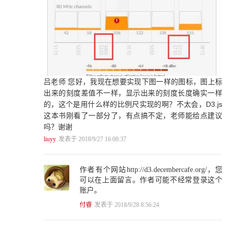
2.4.3 添加和删除节点 31
2.4.4 事件 32
2.5 SVG 32
2.5.1 位图和矢量图 33
2.5.2 图形元素 33
2.5.3 文字 38
2.5.4 样式 39
2.5.5 标记 40
吕老师 您好，我现在想要实现下图一样的图标，图上标
2.5.6 滤镜 41
出来的刻度差值不一样，显示出来的刻度长度确实一样
2.5.7 渐变 42
2.6 Canvas 43
的，这个是用什么样的比例尺实现的啊？不太会，D3.js
2.6.1 开始绘图 44
这本书刚看了一部分了，有点搞不定，老师能给点建议
2.6.2 状态机 44
吗？谢谢
2.6.3 基本图形 45
liuyy
发表于 2018/9/27 16:08:37
2.6.4 文字 47
2.6.5 变形 48
2.6.6 图片 49
作者有个网站http://d3.decembercafe.org/，您
2.6.7 渐变 49
可以在上面留言。作者可能不经常登录这个
2.7 色彩基础 50
账户。
2.7.1 颜色空间 50
付睿
发表于 2018/9/28 8:56:24
2.7.2 色相环 51
2.7.3 配色基础 52
2.7.4 配色的心理效果 54