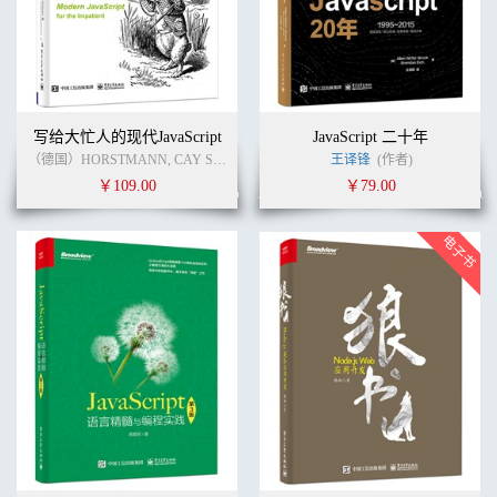
9.1.4 TEXT 178
9.2 文件导出 179
9.2.1 导出为SVG文件 179
9.2.2 编辑矢量图 182
第10章 布局 185
10.1 饼状图 185
10.2 力导向图 191
写给大忙人的现代JavaScript
JavaScript 二十年
10.3 弦图 197
（德国）HORSTMANN, CAY S. (作者)
浙江阿里巴巴聚橙技术发展有限公司
王译锋
(作者)
(
10.4 树图 205
￥109.00
￥79.00
10.5 捆图 210
10.6 直方图 216
10.7 矩阵树图 223
第11章 地图的基础 228
11.1 地图的数据 228
11.1.1 下载 228
11.1.2 简化 232
11.1.3 GeoJSON 233
11.1.4 TopoJSON 237
11.2 中国地图 239
11.2.1 基于GeoJSON 239
11.2.2 基于TopoJSON 242
11.3 地理路径 250