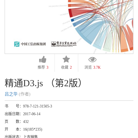
推荐
3
收藏
2
浏览
3.7K
精通D3.js （第2版）
吕之华
(作者)
书 号：
978-7-121-31505-3
出版日期：
2017-06-14
页 数：
432
开 本：
16(185*235)
出版状态：
上市销售