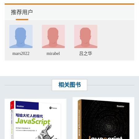
7.2 散点图的过渡效果 148
7.2.1 绘图准备 149
推荐用户
7.2.2 应用过渡的散点 150
7.2.3 绘制坐标轴 151
7.2.4 更新数据的事件 152
7.2.5 结果 153
第8章 交互 154
8.1 监听器 154
8.1.1 鼠标 156
mars2022
mirabel
吕之华
8.1.2 键盘 157
8.1.3 触屏 159
8.2 事件d3.event 161
8.2.1 事件的种类 161
8.2.2 容器的相对坐标 162
相关图书
8.3 行为d3.behavior 163
8.3.1 拖曳 163
8.3.2 缩放 166
第9章 导入和导出 170
9.1 文件导入 170
9.1.1 JSON 171
9.1.2 CSV 173
9.1.3 XML 177