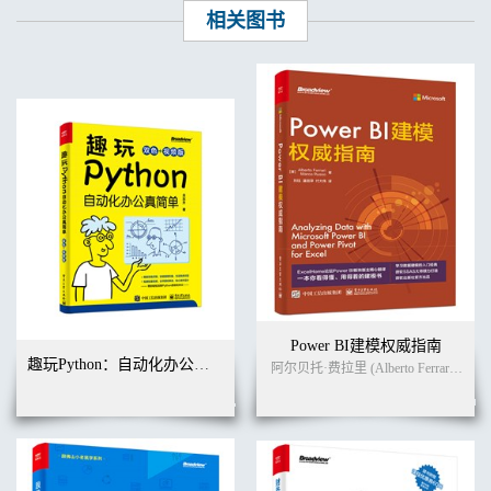
相关图书
Power BI建模权威指南
趣玩Python：自动化办公真简单（双色+视频版）
阿尔贝托·费拉里 (Alberto Ferrari)
马尔·