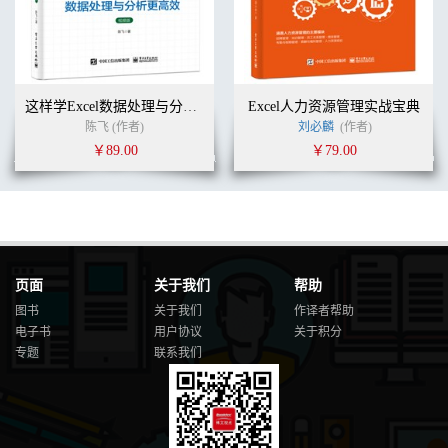
这样学Excel数据处理与分析更高效（视频版）
Excel人力资源管理实战宝典
陈飞 (作者)
刘必麟
(作者)
￥89.00
￥79.00
页面
关于我们
帮助
图书
关于我们
作译者帮助
电子书
用户协议
关于积分
专题
联系我们