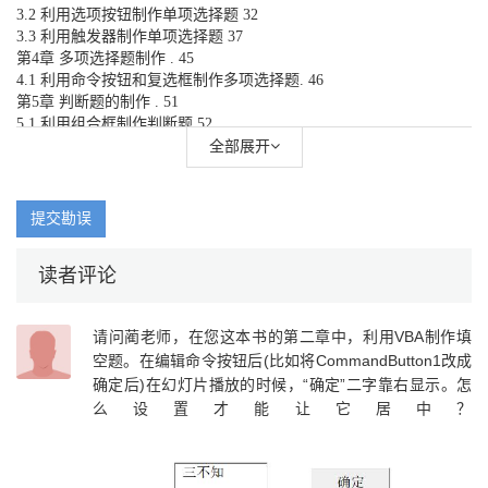
3.2 利用选项按钮制作单项选择题 32
3.3 利用触发器制作单项选择题 37
第4章 多项选择题制作 . 45
4.1 利用命令按钮和复选框制作多项选择题. 46
第5章 判断题的制作 . 51
5.1 利用组合框制作判断题.52
5.2 利用标签控件制作判断题57
全部展开
第6章 连线题制作 65
6.1 利用触发器制作连线题.66
6.2 利用标签按钮制作连线题. 73
提交勘误
第7章 Flash影片文件的嵌入及控制 81
7.1 Flash文件嵌入. 82
读者评论
7.2 Flash文件播放控制 86
第8章 图形计算制作 . 91
8.1 平面图形的制作.92
请问蔺老师，在您这本书的第二章中，利用VBA制作填
8.2 立体图形的制作.97
空题。在编辑命令按钮后(比如将CommandButton1改成
第9章 单位换算制作 . 105
确定后)在幻灯片播放的时候，“确定”二字靠右显示。怎
9.1 时分秒之间互相转换. 106
9.2 分转换化成几时零几分. 112
么设置才能让它居中？
第10章 自测题制作 119
第11章 数学计算 135
11.1 加减乘除的计算 136