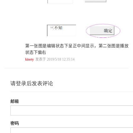
11.2 假分数、带分数互相转化141
11.3 分数与小数.147
第12章 课件中教学游戏的制作 153
12.1 《小小勇士夺红旗》教学游戏制作154
12.2 《神枪手》教学游戏制作 168
12.3 《连连看》教学游戏制作 181
12.4 《挖地道》教学游戏制作188
第13章 其他应用 201
第一张图是编辑状态下呈正中间显示，第二张图是播放
13.1 带滚动条的文本 202
状态下偏右
13.2 作者简介 206
kinety
发表于 2019/5/18 12:35:14
13.3 随机点名制作.214
第14章 PPT交互性课件制作案例（一） 219
14.1 模板制作 220
14.2 首页、过渡页制作235
14.3 课件菜单制作.248
第15章 PPT交互性课件制作案例（二） 263
15.1 导入和人物分析制作.264
15.2 练习资料制作.276
15.3 课件扫尾工作.284