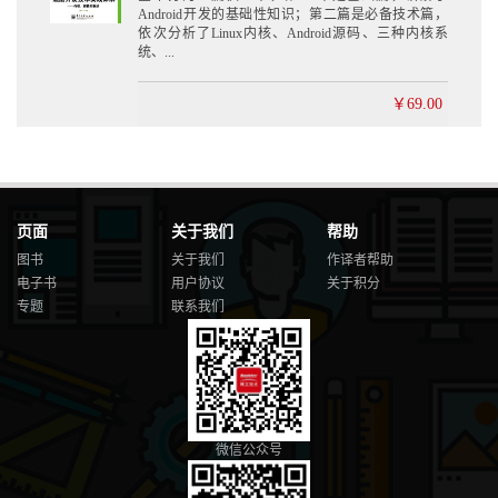
Android开发的基础性知识；第二篇是必备技术篇，
依次分析了Linux内核、Android源码、三种内核系
统、...
￥69.00
页面
关于我们
帮助
图书
关于我们
作译者帮助
电子书
用户协议
关于积分
专题
联系我们
微信公众号