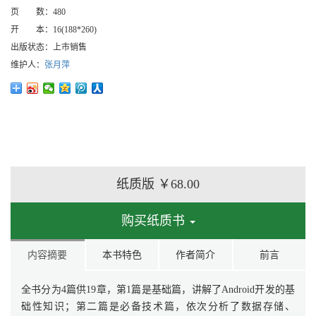
页 数：
480
开 本：
16(188*260)
出版状态：
上市销售
维护人：
张月萍
纸质版
￥68.00
购买纸质书
内容摘要
本书特色
作者简介
前言
全书分为4篇供19章，第1篇是基础篇，讲解了Android开发的基
础性知识；第二篇是必备技术篇，依次分析了数据存储、