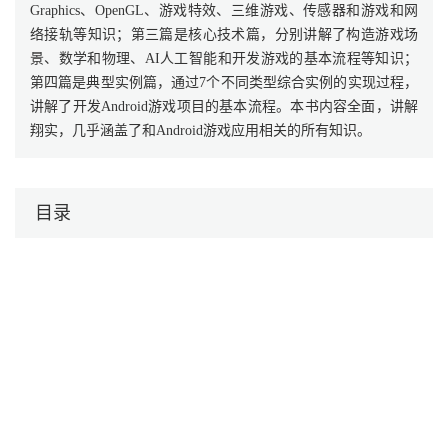
Graphics、OpenGL、游戏特效、三维游戏、传感器和游戏和网
络接轨等知识；第三篇是核心技术篇，分别讲解了构造游戏场
景、数学和物理、AI人工智能和开发游戏的基本流程等知识；
第四篇是典型实例篇，通过7个不同类型综合实例的实现过程，
讲解了开发Android游戏项目的基本流程。本书内容全面，讲解
翔实，几乎涵盖了和Android游戏应用相关的所有知识。
目录