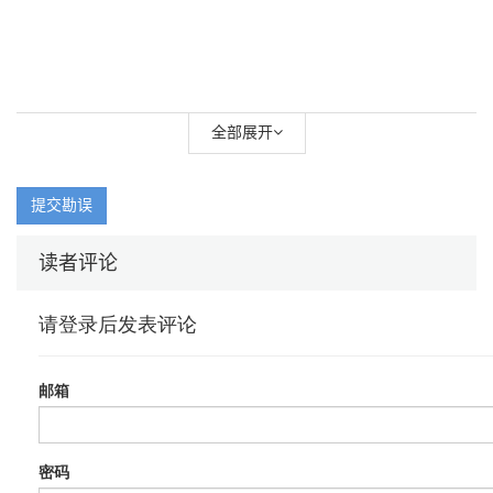
全部展开
提交勘误
读者评论