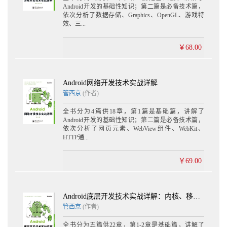
Android开发的基础性知识；第二篇是必备技术篇，
依次分析了数据存储、Graphics、OpenGL、游戏特
效、三...
￥68.00
Android网络开发技术实战详解
管西京
(作者)
全书分为4篇供18章，第1篇是基础篇，讲解了
Android开发的基础性知识；第二篇是必备技术篇，
依次分析了网页元素、WebView组件、WebKit、
HTTP通...
￥69.00
Android底层开发技术实战详解：内核、移植和驱动
管西京
(作者)
全书分为五篇供22章，第1-2章是基础篇，讲解了