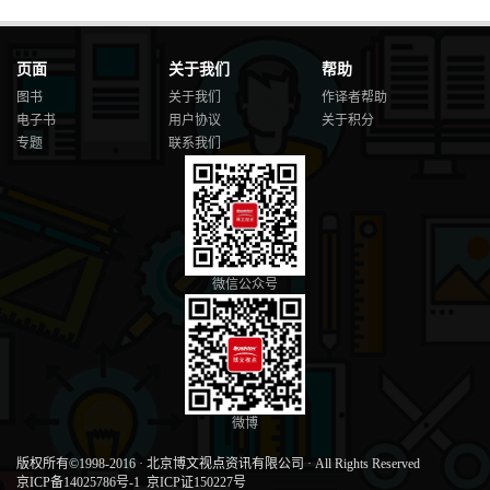
页面
关于我们
帮助
图书
关于我们
作译者帮助
电子书
用户协议
关于积分
专题
联系我们
微信公众号
微博
版权所有©1998-2016
·
北京博文视点资讯有限公司
·
All Rights Reserved
京ICP备14025786号-1
京ICP证150227号