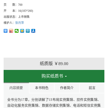
页 数：
700
开 本：
16(185*260)
出版状态：
上市销售
维护人：
张月萍
纸质版
￥89.00
购买纸质书
内容摘要
本书特色
作者简介
前言
全书分为17章，分别讲解了UI布局实例集锦、控件实例集锦、
自动化服务实例集锦、数据存储实例集锦、电话和短信实例集