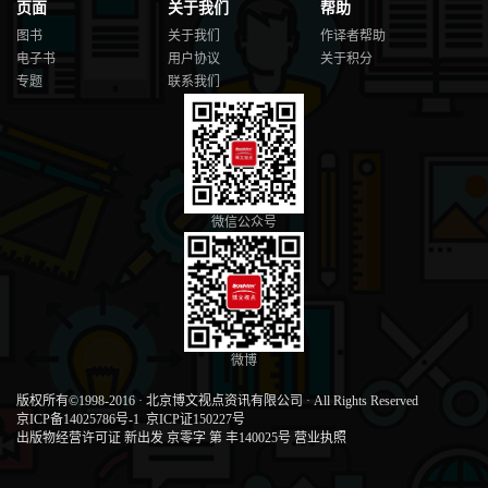
页面
关于我们
帮助
图书
关于我们
作译者帮助
电子书
用户协议
关于积分
专题
联系我们
微信公众号
微博
版权所有©1998-2016
·
北京博文视点资讯有限公司
·
All Rights Reserved
京ICP备14025786号-1
京ICP证150227号
出版物经营许可证 新出发 京零字 第 丰140025号
营业执照