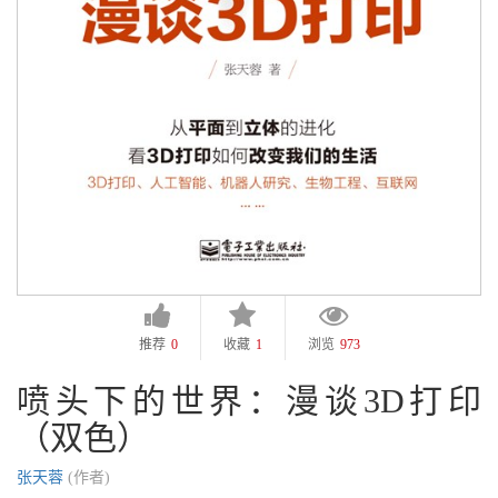
推荐
0
收藏
1
浏览
973
喷头下的世界：漫谈3D打印
（双色）
张天蓉
(作者)