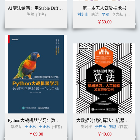
AI魔法绘画：用Stable Diffusion挑战无限可能
第一本无人驾驶技术书
陈然
(作者)
刘少山
唐洁
吴双
李力耘
(作者)
￥59.00
Python大战机器学习：数据科学家的第一个小目标
大数据时代的算法：机器学习、人工智能及其典型实例
华校专
王正林
王正林
(作者)
刘凡平
张启玉
刘刚
(作者)
￥69.00
￥49.00