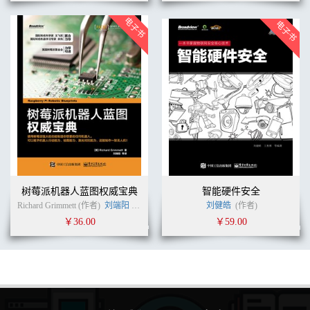
树莓派机器人蓝图权威宝典
智能硬件安全
Richard Grimmett (作者)
刘端阳
(译者)
刘健皓
(作者)
￥36.00
￥59.00