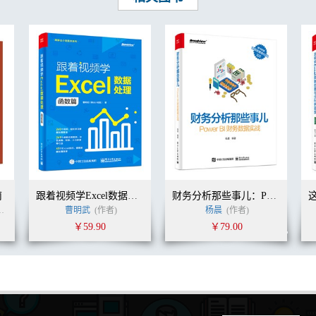
8
南
跟着视频学Excel数据处理：函数篇
财务分析那些事儿：Power BI财务数据实战
berto Ferrari)
马尔·科鲁索 (Marco Russo)
曹明武
(作者)
(作者)
刘钰
潘丽萍
杨晨
付大伟
(作者)
(译者)
￥59.90
￥79.00
63
态分析图／ 274