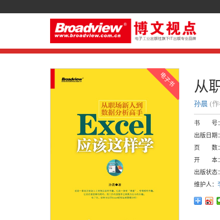
从职
孙晨
(
书 号
出版日期
页 数
开 本
出版状态
维护人：