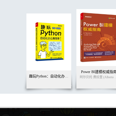
5.2 函数的数据分析技能／ 150
5.2.1 逻辑函数的日常应用／ 150
5.2.2 条件表达式——解决多条件判断问题／ 160
5.2.3 查找函数在工作中的应用／ 162
第6 章 数据呈现——教你做出一份有说服力的报告／ 17
6.1 图与表的搭配——图表选择技巧／ 179
6.2 图表的制作与美化技巧／ 179
6.2.1 图表制作技巧／ 179
6.2.2 图表的美化技巧／ 187
6.3 实用图表案例——让你的图表与众不同／ 191
6.3.1 销售量的不同表达方式——组合图／ 192
6.3.2 预算执行情况分析——两轴图／ 194
6.3.3 堆积柱形图／ 203
Power BI建模权威指
6.3.4 差异对比分析图／ 219
趣玩Python：自动化办公真简单（双色+视频版）
阿尔贝托·费拉里 (Al
6.3.5 资金流动因素分析图／ 251
6.3.6 价格变动趋势分析图——重点问题，突出显示／ 2
6.3.7 XY 散点图——薪酬水平预算分析／ 265
第7 章 动态图制作技巧——让图表动起来／ 271
7.1 初识动态图表／ 272
7.2 实用动态图表绘制方法／ 274
7.2.1 组合框在工作中的应用——各地区全年销售数据动