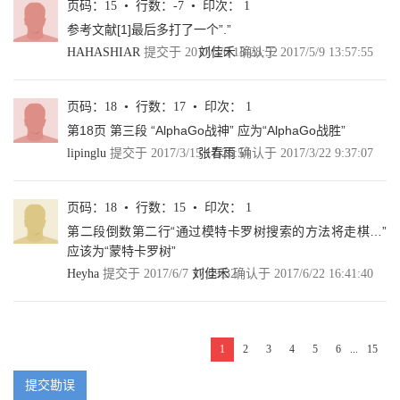
页码：15 • 行数：-7 • 印次： 1
4.4.1 学习率的设置 85
参考文献[1]最后多打了一个”.”
4.4.2 过拟合问题 87
4.4.3 滑动平均模型 90
HAHASHIAR
提交于 2017/5/6 13:28:52
刘佳禾
确认于 2017/5/9 13:57:55
小结 92
第5章 MNIST数字识别问题 94
5.1 MNIST数据处理 94
页码：18 • 行数：17 • 印次： 1
5.2 神经网络模型训练及不同模型结果对比 97
第18页 第三段 “AlphaGo战神” 应为“AlphaGo战胜”
5.2.1 TensorFlow训练神经网络 97
lipinglu
提交于 2017/3/15 17:26:54
张春雨
确认于 2017/3/22 9:37:07
5.2.2 使用验证数据集判断模型效果 102
5.2.3 不同模型效果比较 103
5.3 变量管理 107
页码：18 • 行数：15 • 印次： 1
5.4 TensorFlow模型持久化 112
5.4.1 持久化代码实现 112
第二段倒数第二行“通过模特卡罗树搜索的方法将走棋…”
5.4.2 持久化原理及数据格式 117
应该为“蒙特卡罗树”
5.5 TensorFlow最佳实践样例程序 126
Heyha
提交于 2017/6/7 17:09:32
刘佳禾
确认于 2017/6/22 16:41:40
小结 132
第6章 图像识别与卷积神经网络 134
6.1 图像识别问题简介及经典数据集 135
6.2 卷积神经网络简介 139
1
2
3
4
5
6
...
15
6.3 卷积神经网络常用结构 142
6.3.1 卷积层 142
提交勘误
6.3.2 池化层 147