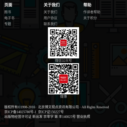
页面
关于我们
帮助
图书
关于我们
作译者帮助
电子书
用户协议
关于积分
专题
联系我们
微信公众号
微博
版权所有©1998-2016
·
北京博文视点资讯有限公司
·
All Rights Reserved
京ICP备14025786号-1
京ICP证150227号
出版物经营许可证 新出发 京零字 第 丰140025号
营业执照