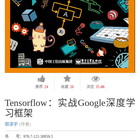
推荐
24
收藏
26
浏览
35.4K
Tensorflow：实战Google深度学
习框架
郑泽宇
(作者)
书 号：
978-7-121-30959-5