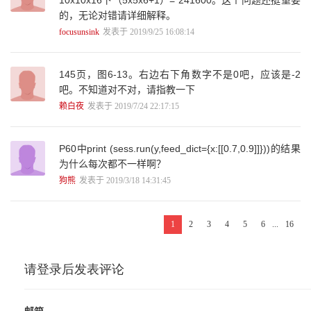
8.3 循环神经网络的变种 212
的，无论对错请详细解释。
8.3.1 双向循环神经网络和深层循环神经网络 212
focusunsink
发表于 2019/9/25 16:08:14
8.3.2 循环神经网络的dropout 214
8.4 循环神经网络样例应用 215
8.4.1 自然语言建模 216
145页，图6-13。右边右下角数字不是0吧，应该是-2
8.4.2 时间序列预测 225
吧。不知道对不对，请指教一下
小结 230
赖白夜
发表于 2019/7/24 22:17:15
第9章 TensorBoard可视化 232
9.1 TensorBoard简介 232
9.2 TensorFlow计算图可视化 234
P60中print (sess.run(y,feed_dict={x:[[0.7,0.9]]}))的结果
9.2.1 命名空间与TensorBoard图上节点 234
为什么每次都不一样啊？
9.2.2 节点信息 241
9.3 监控指标可视化 246
狗熊
发表于 2019/3/18 14:31:45
小结 252
第10章 TensorFlow计算加速 253
10.1 TensorFlow使用GPU 253
1
2
3
4
5
6
...
16
10.2 深度学习训练并行模式 258
10.3 多GPU并行 261
10.4 分布式TensorFlow 268
10.4.1 分布式TensorFlow原理 269
10.4.2 分布式TensorFlow模型训练 272
10.4.3 使用Caicloud运行分布式TensorFlow 282