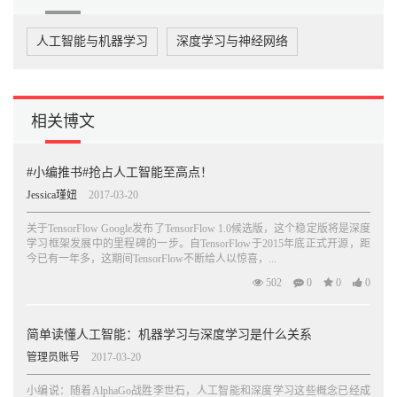
人工智能与机器学习
深度学习与神经网络
相关博文
#小编推书#抢占人工智能至高点！
Jessica瑾妞
2017-03-20
关于TensorFlow Google发布了TensorFlow 1.0候选版，这个稳定版将是深度
学习框架发展中的里程碑的一步。自TensorFlow于2015年底正式开源，距
今已有一年多，这期间TensorFlow不断给人以惊喜，...
502
0
0
0
简单读懂人工智能：机器学习与深度学习是什么关系
管理员账号
2017-03-20
小编说：随着AlphaGo战胜李世石，人工智能和深度学习这些概念已经成