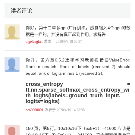
6.4 经典卷积网络模型 149
6.4.1 LeNet-5模型 150
读者评论
6.4.2 Inception-v3模型 156
6.5 卷积神经网络迁移学习 160
6.5.1 迁移学习介绍 160
你好，第十二章多gpu并行训练，感觉输入4个gpu的数
6.5.2 TensorFlow实现迁移学习 161
据是一样的，并没有真正起到作用，求解答
小结 169
qigefengfan
发表于 2020/9/8 18:02:27
第7章 图像数据处理 170
7.1 TFRecord输入数据格式 170
7.1.1 TFRecord格式介绍 171
你好，第六章6.5.2迁移学习老师报错误ValueError:
7.1.2 TFRecord样例程序 171
Rank mismatch: Rank of labels (received 2) should
7.2 图像数据处理 173
equal rank of logits minus 1 (received 2).
7.2.1 TensorFlow图像处理函数 174
7.2.2 图像预处理完整样例 183
cross_entropy =
7.3 多线程输入数据处理框架 185
tf.nn.sparse_softmax_cross_entropy_wi
7.3.1 队列与多线程 186
th_logits(labels=ground_truth_input,
7.3.2 输入文件队列 190
logits=logits)
7.3.3 组合训练数据（batching） 193
7.3.4 输入数据处理框架 196
neo0000001
发表于 2020/4/19 14:28:38
小结 198
第8章 循环神经网络 200
8.1 循环神经网络简介 200
150 页，第5行。10x10x16下（5x5+1）=41600 应该是
8.2 长短时记忆网络（LTSM）结构 206
10x10x16下（5x5x6+1）= 241600。这个问题还挺重要