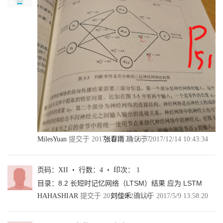
3.1.1 计算图的概念 40
3.1.2 计算图的使用 41
3.2 TensorFlow数据模型——张量 43
3.2.1 张量的概念 43
3.2.2 张量的使用 45
3.3 TensorFlow运行模型——会话 46
3.4 TensorFlow实现神经网络 48
3.4.1 TensorFlow游乐场及神经网络简介 48
3.4.2 前向传播算法简介 51
3.4.3 神经网络参数与TensorFlow变量 54
3.4.4 通过TensorFlow训练神经网络模型 58
3.4.5 完整神经网络样例程序 62
小结 65
第4章 深层神经网络 66
MilesYuan
提交于 2017/11/18 23:56:37
张春雨
确认于 2017/12/14 10:43:34
4.1 深度学习与深层神经网络 66
4.1.1 线性模型的局限性 67
4.1.2 激活函数实现去线性化 70
4.1.3 多层网络解决异或运算 73
页码：XII • 行数：4 • 印次： 1
4.2 损失函数定义 74
目录：8.2 长短时记忆网络（LTSM）结果 应为 LSTM
4.2.1 经典损失函数 75
HAHASHIAR
提交于 2017/5/6 2:50:06
刘佳禾
确认于 2017/5/9 13:58:20
4.2.2 自定义损失函数 79
4.3 神经网络优化算法 81
4.4 神经网络进一步优化 84