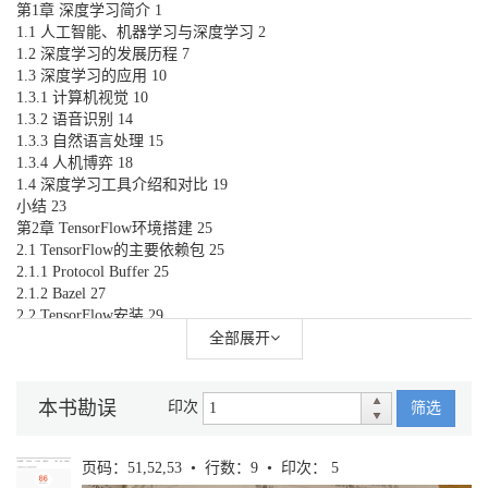
第1章 深度学习简介 1
1.1 人工智能、机器学习与深度学习 2
1.2 深度学习的发展历程 7
1.3 深度学习的应用 10
1.3.1 计算机视觉 10
1.3.2 语音识别 14
1.3.3 自然语言处理 15
1.3.4 人机博弈 18
1.4 深度学习工具介绍和对比 19
小结 23
第2章 TensorFlow环境搭建 25
2.1 TensorFlow的主要依赖包 25
2.1.1 Protocol Buffer 25
2.1.2 Bazel 27
2.2 TensorFlow安装 29
2.2.1 使用Docker安装 30
全部展开
2.2.2 使用pip安装 32
2.2.3 从源代码编译安装 33
2.3 TensorFlow测试样例 37
本书勘误
印次
筛选
小结 38
第3章 TensorFlow入门 40
3.1 TensorFlow计算模型——计算图 40
页码：51,52,53 • 行数：9 • 印次： 5