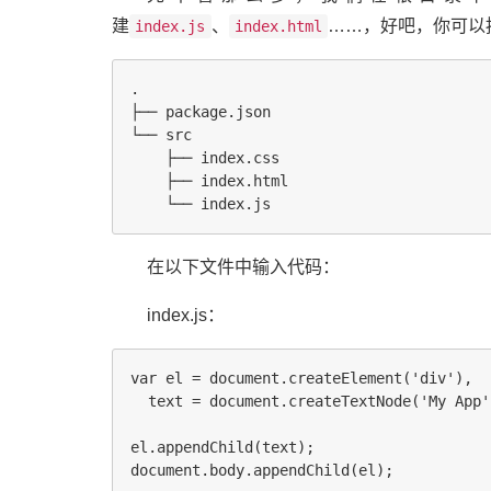
建
、
……，好吧，你可以
index.js
index.html
.

├── package.json

└── src

    ├── index.css

    ├── index.html

在以下文件中输入代码：
index.js：
var el = document.createElement('div'),

  text = document.createTextNode('My App')
el.appendChild(text);
