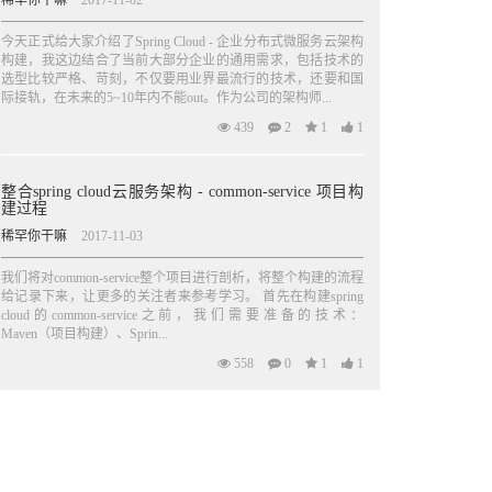
稀罕你干嘛
2017-11-02
今天正式给大家介绍了Spring Cloud - 企业分布式微服务云架构
构建，我这边结合了当前大部分企业的通用需求，包括技术的
选型比较严格、苛刻，不仅要用业界最流行的技术，还要和国
际接轨，在未来的5~10年内不能out。作为公司的架构师...
439
2
1
1
整合spring cloud云服务架构 - common-service 项目构
建过程
稀罕你干嘛
2017-11-03
我们将对common-service整个项目进行剖析，将整个构建的流程
给记录下来，让更多的关注者来参考学习。 首先在构建spring
cloud的common-service之前，我们需要准备的技术：
Maven（项目构建）、Sprin...
558
0
1
1