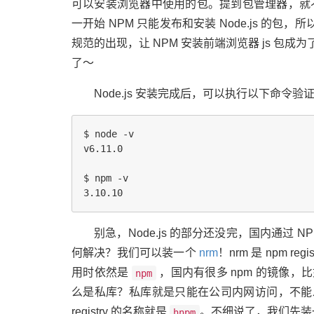
可以安装浏览器中使用的包。提到包管理器，就
一开始 NPM 只能发布和安装 Node.js 的包，所
规范的出现，让 NPM 安装前端浏览器 js 包成为
了～
Node.js 安装完成后，可以执行以下命令
$ node -v

v6.11.0

$ npm -v

别急，Node.js 的部分还没完，国内通过
何解决？我们可以装一个
nrm
！nrm 是 npm r
用时依然是
，国内有很多 npm 的镜像，
npm
么是私库？私库就是只能在公司内网访问，不能发布
registry 的名称就是
。不细说了，我们先装
hnpm