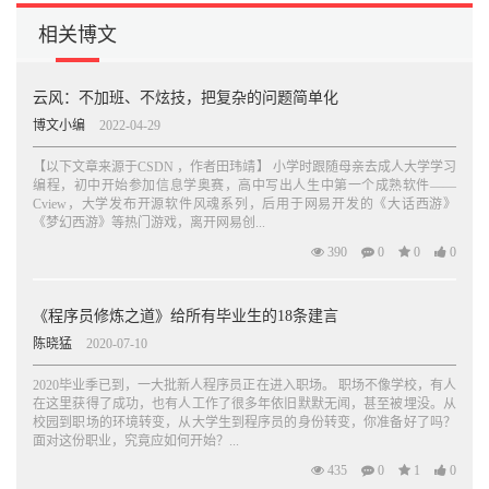
相关博文
云风：不加班、不炫技，把复杂的问题简单化
博文小编
2022-04-29
【以下文章来源于CSDN ，作者田玮靖】 小学时跟随母亲去成人大学学习
编程，初中开始参加信息学奥赛，高中写出人生中第一个成熟软件——
Cview，大学发布开源软件风魂系列，后用于网易开发的《大话西游》
《梦幻西游》等热门游戏，离开网易创...
390
0
0
0
《程序员修炼之道》给所有毕业生的18条建言
陈晓猛
2020-07-10
2020毕业季已到，一大批新人程序员正在进入职场。 职场不像学校，有人
在这里获得了成功，也有人工作了很多年依旧默默无闻，甚至被埋没。从
校园到职场的环境转变，从大学生到程序员的身份转变，你准备好了吗？
面对这份职业，究竟应如何开始？...
435
0
1
0