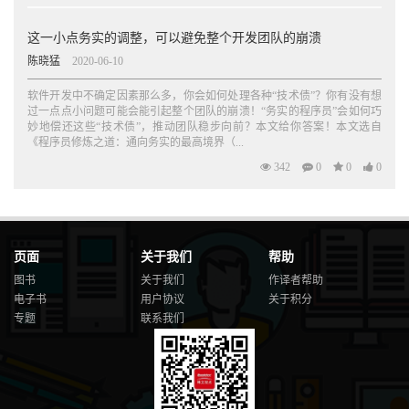
这一小点务实的调整，可以避免整个开发团队的崩溃
陈晓猛
2020-06-10
软件开发中不确定因素那么多，你会如何处理各种“技术债”？你有没有想
过一点点小问题可能会能引起整个团队的崩溃！“务实的程序员”会如何巧
妙地偿还这些“技术债”，推动团队稳步向前？本文给你答案！本文选自
《程序员修炼之道：通向务实的最高境界（...
342
0
0
0
页面
关于我们
帮助
图书
关于我们
作译者帮助
电子书
用户协议
关于积分
专题
联系我们