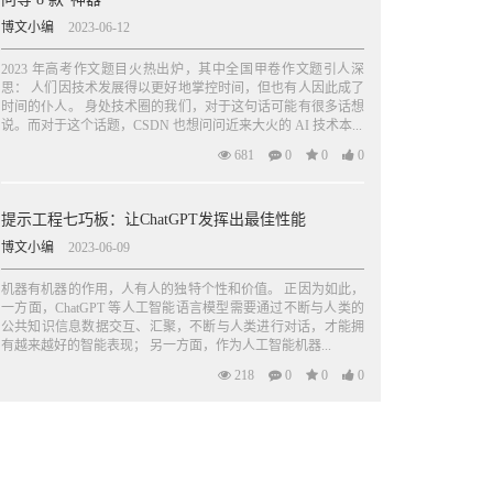
博文小编
2023-06-12
2023 年高考作文题目火热出炉，其中全国甲卷作文题引人深
思： 人们因技术发展得以更好地掌控时间，但也有人因此成了
时间的仆人。 身处技术圈的我们，对于这句话可能有很多话想
说。而对于这个话题，CSDN 也想问问近来大火的 AI 技术本...
681
0
0
0
提示工程七巧板：让ChatGPT发挥出最佳性能
博文小编
2023-06-09
机器有机器的作用，人有人的独特个性和价值。 正因为如此，
一方面，ChatGPT 等人工智能语言模型需要通过不断与人类的
公共知识信息数据交互、汇聚，不断与人类进行对话，才能拥
有越来越好的智能表现； 另一方面，作为人工智能机器...
218
0
0
0