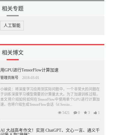
相关专题
人工智能
相关博文
用GPU进行TensorFlow计算加速
管理员账号
2018-03-01
小编说：将深度学习应用到实际问题中，一个非常大的问题在
于训练深度学习模型需要的计算量太大。为了加速训练过程，
本文将介绍如何如何在TensorFlow中使用单个GPU进行计算加
速，也将介绍生成TensorFlow会话（tf.Sessio...
5421
0
3
1
AI 大战高考作文！实测 ChatGPT、文心一言、通义千
问等 8 款“神器”