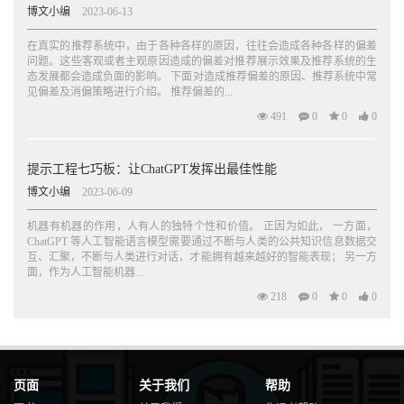
博文小编
2023-06-13
在真实的推荐系统中，由于各种各样的原因，往往会造成各种各样的偏差
问题。这些客观或者主观原因造成的偏差对推荐展示效果及推荐系统的生
态发展都会造成负面的影响。 下面对造成推荐偏差的原因、推荐系统中常
见偏差及消偏策略进行介绍。 推荐偏差的...
491
0
0
0
提示工程七巧板：让ChatGPT发挥出最佳性能
博文小编
2023-06-09
机器有机器的作用，人有人的独特个性和价值。 正因为如此， 一方面，
ChatGPT 等人工智能语言模型需要通过不断与人类的公共知识信息数据交
互、汇聚，不断与人类进行对话，才能拥有越来越好的智能表现； 另一方
面，作为人工智能机器...
218
0
0
0
页面
关于我们
帮助