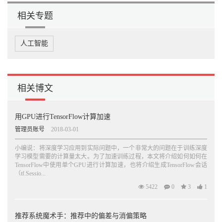
相关专题
人工智能
相关博文
用GPU进行TensorFlow计算加速
管理员账号
2018-03-01
小编说：将深度学习应用到实际问题中，一个非常大的问题在于训练深度
学习模型需要的计算量太大。为了加速训练过程，本文将介绍如何如何在
TensorFlow中使用单个GPU进行计算加速，也将介绍生成TensorFlow会话
（tf.Sessio...
5422
0
3
1
推荐系统魔术手：推荐中的偏差与消偏策略