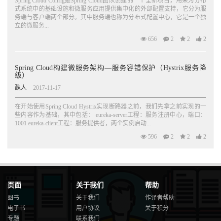
Spring Cloud Config是Spring Cloud团队创建的一个全新项目，用来为分布
式系统中的基础设施和微服务应用提供集中化的外部配置支持，它分为服
务端与客户端两个部分。其中服务端也称为分布式配置中心，它是一个独
立的微服务...
656
2
2
2
Spring Cloud构建微服务架构—服务容错保护（Hystrix服务降
级）
醜人
2017-11-17
在开始使用Spring Cloud Hystrix实现断路器之前，我们先拿之前实现的一
些内容作为基础，其中包括： eureka-server工程：服务注册中心，端口：
1001 eureka-client工程：服务提供者，两个实例启动...
596
2
2
2
页面
关于我们
帮助
图书
关于我们
作译者帮助
电子书
用户协议
关于积分
专题
联系我们