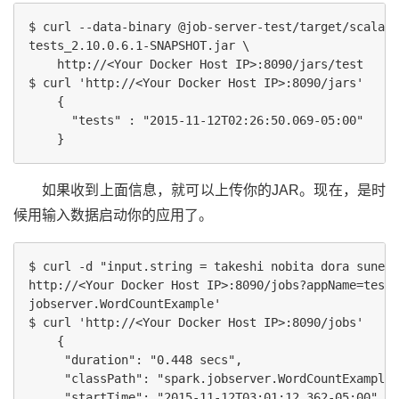
$ curl --data-binary @job-server-test/target/scala-2
tests_2.10.0.6.1-SNAPSHOT.jar \

    http://<Your Docker Host IP>:8090/jars/test

$ curl 'http://<Your Docker Host IP>:8090/jars'

    {

      "tests" : "2015-11-12T02:26:50.069-05:00"

如果收到上面信息，就可以上传你的JAR。现在，是时
候用输入数据启动你的应用了。
$ curl -d "input.string = takeshi nobita dora suneo 
http://<Your Docker Host IP>:8090/jobs?appName=test&
jobserver.WordCountExample'

$ curl 'http://<Your Docker Host IP>:8090/jobs'

    {

     "duration": "0.448 secs", 

     "classPath": "spark.jobserver.WordCountExample"
     "startTime": "2015-11-12T03:01:12.362-05:00",
