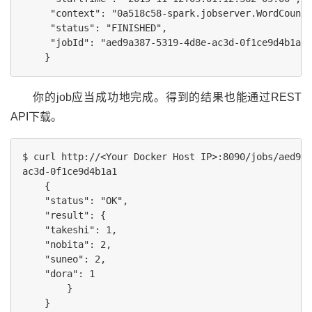
     "context": "0a518c58-spark.jobserver.WordCountE
     "status": "FINISHED",

     "jobId": "aed9a387-5319-4d8e-ac3d-0f1ce9d4b1a1"

你的job应当成功地完成。得到的结果也能通过REST
API下载。
$ curl http://<Your Docker Host IP>:8090/jobs/aed9a3
ac3d-0f1ce9d4b1a1

    {

    "status": "OK",

    "result": {

    "takeshi": 1,

    "nobita": 2,

    "suneo": 2,

    "dora": 1

        }
