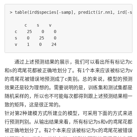
> table(ird$species[-samp], predict(ir.nn1, ird[-sam
      c    s    v

  c    25    0    0

  s    0    25    0

通过上述预测结果的展示，我们可以看出所有标记为c
和s的鸢尾花都被正确地划分了。有1个本来应该被标记为v
的鸢尾花被错误地预测成了c类别。总的来说，模型的预测
效果还是较为理想的。需要说明的是，训练集和测试集都是
随机采样的，所以也不可能每次都得到跟上述预测结果相一
致的矩阵，这是很正常的。
针对第2种建模方式所建立的模型，可采用下面的方式来进
行预测判别。从输出结果来看，所有标记为s和v的鸢尾花都
被正确地划分了。有2个本来应该被标记为c的鸢尾花被错误