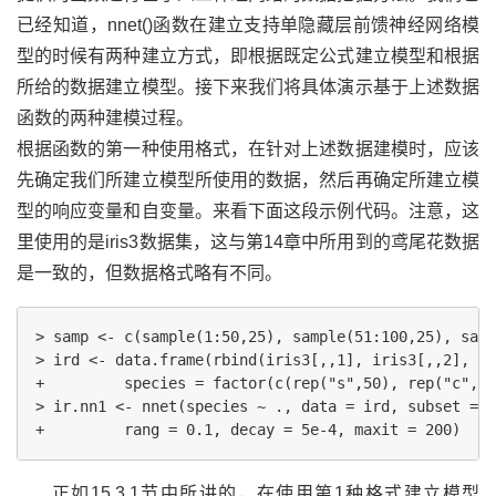
已经知道，nnet()函数在建立支持单隐藏层前馈神经网络模
型的时候有两种建立方式，即根据既定公式建立模型和根据
所给的数据建立模型。接下来我们将具体演示基于上述数据
函数的两种建模过程。
根据函数的第一种使用格式，在针对上述数据建模时，应该
先确定我们所建立模型所使用的数据，然后再确定所建立模
型的响应变量和自变量。来看下面这段示例代码。注意，这
里使用的是iris3数据集，这与第14章中所用到的鸢尾花数据
是一致的，但数据格式略有不同。
> samp <- c(sample(1:50,25), sample(51:100,25), samp
> ird <- data.frame(rbind(iris3[,,1], iris3[,,2], ir
+         species = factor(c(rep("s",50), rep("c", 5
> ir.nn1 <- nnet(species ~ ., data = ird, subset = s
正如15.3.1节中所讲的，在使用第1种格式建立模型