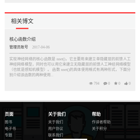
相关博文
核心函数介绍
管理员账号
2017-04-06
实现神经网络的核心函数是 nnet()，它主要用来建立单隐藏层的前馈人工
神经网络模型，同时也可以用它来建立无隐藏层的前馈人工神经网络模型
（也就是感知机模型）。 函数 nnet()的具体使用格式有两种形式，下面分
别介绍该函数的两种使用...
794
0
0
0
页面
关于我们
帮助
图书
关于我们
作译者帮助
电子书
用户协议
关于积分
专题
联系我们