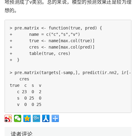
地预测成了v类别。总的来说，模型的预测效果还是较为理
想的。
> pre.matrix <- function(true, pred) {

+       name = c("c","s","v")

+       true <- name[max.col(true)]

+       cres <- name[max.col(pred)]

+       table(true, cres)

+  }

> pre.matrix(targets[-samp,], predict(ir.nn2, ir[-sa
    cres

true  c  s  v

   c 23  0  2

   s  0 25  0

读者评论