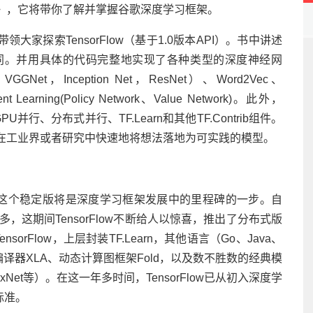
实战》，它将带你了解并掌握谷歌深度学习框架。
带领大家探索TensorFlow（基于1.0版本API）。书中讲述
架的异同。并用具体的代码完整地实现了各种类型的深度神经网
GGNet，Inception Net，ResNet）、Word2Vec、
 Learning(Policy Network、Value Network)。此外，
多GPU并行、分布式并行、TF.Learn和其他TF.Contrib组件。
学习，在工业界或者研究中快速地将想法落地为可实践的模型。
.0候选版，这个稳定版将是深度学习框架发展中的里程碑的一步。自
一年多，这期间TensorFlow不断给人以惊喜，推出了分布式版
TensorFlow，上层封装TF.Learn，其他语言（Go、Java、
、JIT编译器XLA、动态计算图框架Fold，以及数不胜数的经典模
SyntaxNet等）。在这一年多时间，TensorFlow已从初入深度学
标准。