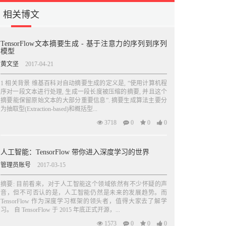
相关博文
TensorFlow文本摘要生成 - 基于注意力的序列到序列
模型
黄文坚
2017-04-21
1 相关背景 维基百科对自动摘要生成的定义是, “使用计算机程
序对一段文本进行处理, 生成一段长度被压缩的摘要, 并且这个
摘要能保留原始文本的大部分重要信息”. 摘要生成算法主要分
为抽取型(Extraction-based)和概括型...
3718
0
0
0
人工智能：TensorFlow 带你进入深度学习的世界
管理员账号
2017-03-15
摘要: 目前看来，对于人工智能这个领域依然有不少怀疑的声
音，但不可否认的是，人工智能仍然是未来的发展趋势。而
TensorFlow 作为深度学习框架的领头者，值得大家去了解学
习。 自 TensorFlow 于 2015 年底正式开源，...
1573
0
0
0