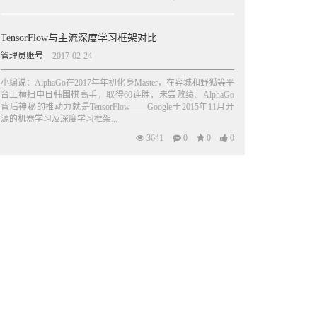
TensorFlow与主流深度学习框架对比
管理员账号
2017-02-24
小编说：AlphaGo在2017年年初化身Master，在弈城和野狐等平
台上横扫中日韩围棋高手，取得60连胜，未尝败绩。AlphaGo
背后神秘的推动力就是TensorFlow——Google于2015年11月开
源的机器学习及深度学习框架...
3641
0
0
0