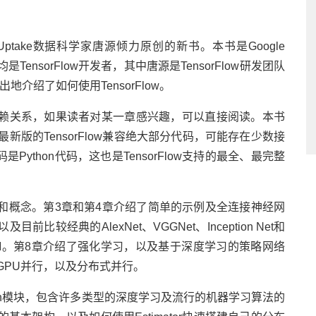
ptake数据科学家唐源倾力原创的新书。本书是Google
TensorFlow开发者，其中唐源是TensorFlow研发团队
地介绍了如何使用TensorFlow。
强的依赖关系，如果读者对某一章感兴趣，可以直接阅读。本书
，应该与最新版的TensorFlow兼容绝大部分代码，可能存在少数接
ython代码，这也是TensorFlow支持的最全、最完整
础知识和概念。第3章和第4章介绍了简单的示例及全连接神经网
较经典的AlexNet、VGGNet、Inception Net和
和LSTM。第8章介绍了强化学习，以及基于深度学习的策略网络
机多GPU并行，以及分布式并行。
ib.learn模块，包含许多类型的深度学习及流行的机器学习算法的