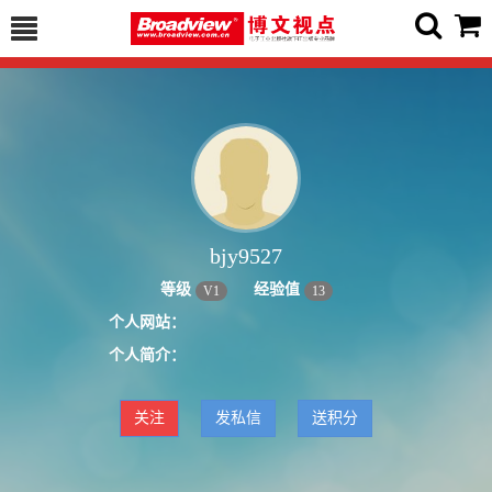
bjy9527
等级
经验值
V
1
13
个人网站：
个人简介：
关注
发私信
送积分