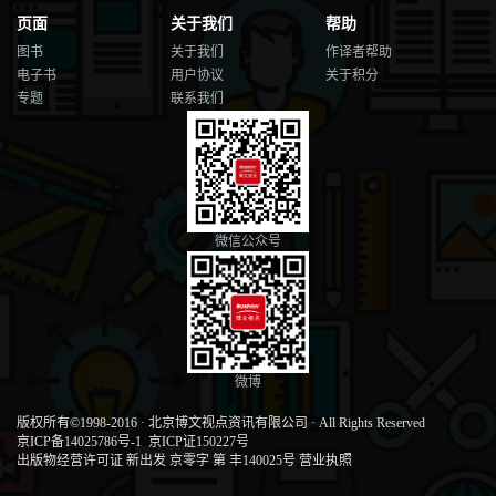
页面
关于我们
帮助
图书
关于我们
作译者帮助
电子书
用户协议
关于积分
专题
联系我们
微信公众号
微博
版权所有©1998-2016
·
北京博文视点资讯有限公司
·
All Rights Reserved
京ICP备14025786号-1
京ICP证150227号
出版物经营许可证 新出发 京零字 第 丰140025号
营业执照