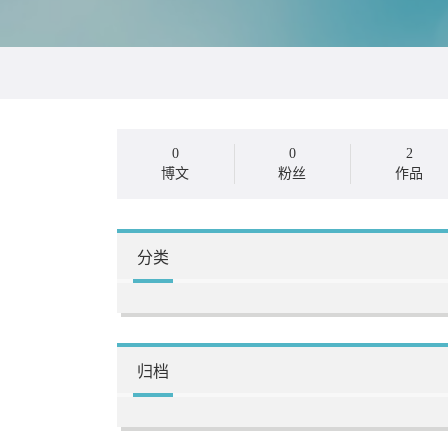
0
0
2
博文
粉丝
作品
分类
归档