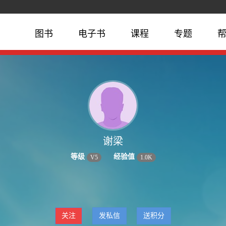
图书
电子书
课程
专题
谢梁
等级
经验值
V
5
1.0K
关注
发私信
送积分