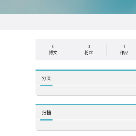
0
0
1
博文
粉丝
作品
分类
归档