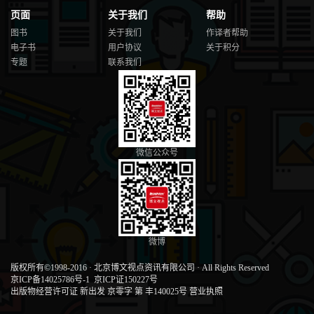
页面
关于我们
帮助
图书
关于我们
作译者帮助
电子书
用户协议
关于积分
专题
联系我们
微信公众号
微博
版权所有©1998-2016
·
北京博文视点资讯有限公司
·
All Rights Reserved
京ICP备14025786号-1
京ICP证150227号
出版物经营许可证 新出发 京零字 第 丰140025号
营业执照