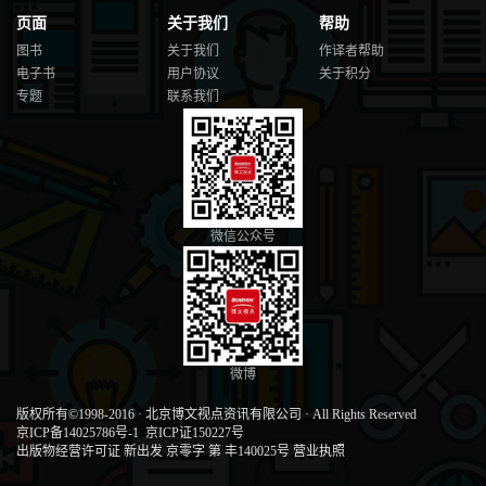
页面
关于我们
帮助
图书
关于我们
作译者帮助
电子书
用户协议
关于积分
专题
联系我们
微信公众号
微博
版权所有©1998-2016
·
北京博文视点资讯有限公司
·
All Rights Reserved
京ICP备14025786号-1
京ICP证150227号
出版物经营许可证 新出发 京零字 第 丰140025号
营业执照