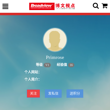
Primrose
等级
经验值
V
1
16
个人网站：
个人简介：
关注
发私信
送积分