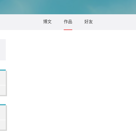
博文
作品
好友