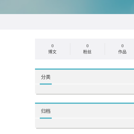
0
0
0
博文
粉丝
作品
分类
归档