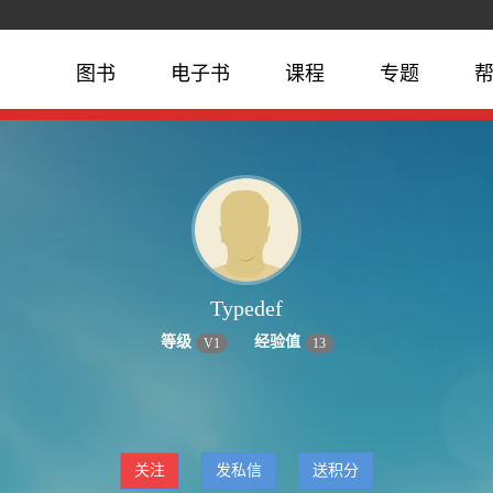
图书
电子书
课程
专题
Typedef
等级
经验值
V
1
13
关注
发私信
送积分