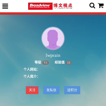
lwprain
等级
经验值
V
1
13
个人网站：
个人简介：
关注
发私信
送积分