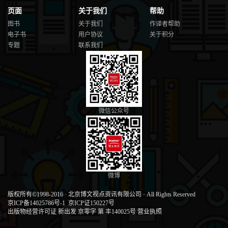
页面
关于我们
帮助
图书
关于我们
作译者帮助
电子书
用户协议
关于积分
专题
联系我们
微信公众号
微博
版权所有©1998-2016
·
北京博文视点资讯有限公司
·
All Rights Reserved
京ICP备14025786号-1
京ICP证150227号
出版物经营许可证 新出发 京零字 第 丰140025号
营业执照