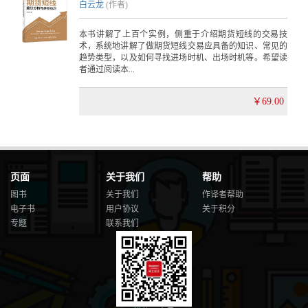
白云龙
(作者)
本书讲解了上百个实例，侧重于介绍期货短线的交易技
术，系统地讲解了做期货短线交易应具备的知识、常见的
趋势类型，以及如何寻找进场时机、出场时机等。希望读
者通过阅读本...
￥69.00
页面
关于我们
帮助
图书
关于我们
作译者帮助
电子书
用户协议
关于积分
专题
联系我们