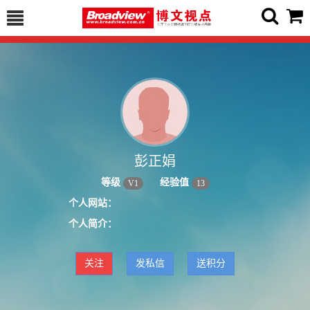
彭正娟
等级
经验值
V
1
13
个人网站：
个人简介：
关注
发私信
送积分