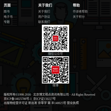
页面
关于我们
帮助
图书
关于我们
作译者帮助
电子书
用户协议
关于积分
专题
联系我们
微信公众号
微博
版权所有©1998-2016
·
北京博文视点资讯有限公司
·
All Rights Reserved
京ICP备14025786号-1
京ICP证150227号
出版物经营许可证 新出发 京零字 第 丰140025号
营业执照