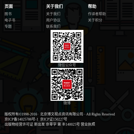
页面
关于我们
帮助
图书
关于我们
作译者帮助
电子书
用户协议
关于积分
专题
联系我们
微信公众号
微博
版权所有©1998-2016
·
北京博文视点资讯有限公司
·
All Rights Reserved
京ICP备14025786号-1
京ICP证150227号
出版物经营许可证 新出发 京零字 第 丰140025号
营业执照