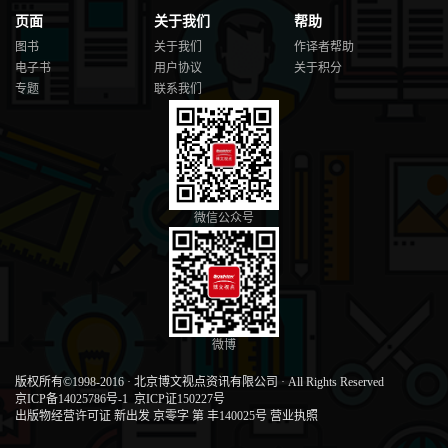
页面
关于我们
帮助
图书
关于我们
作译者帮助
电子书
用户协议
关于积分
专题
联系我们
微信公众号
微博
版权所有©1998-2016
·
北京博文视点资讯有限公司
·
All Rights Reserved
京ICP备14025786号-1
京ICP证150227号
出版物经营许可证 新出发 京零字 第 丰140025号
营业执照