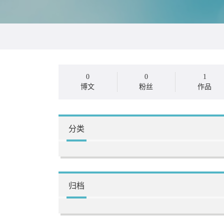
0
0
1
博文
粉丝
作品
分类
归档