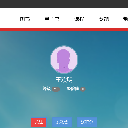
图书
电子书
课程
专题
王欢明
等级
经验值
V
1
0
关注
发私信
送积分