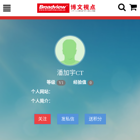
潘加宇CT
等级
经验值
V
1
0
个人网站：
个人简介：
关注
发私信
送积分