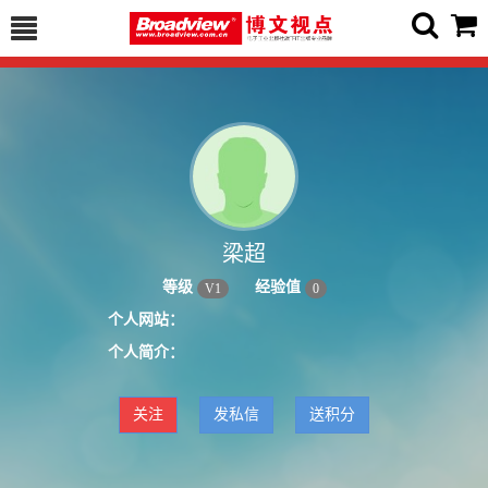
梁超
等级
经验值
V
1
0
个人网站：
个人简介：
关注
发私信
送积分