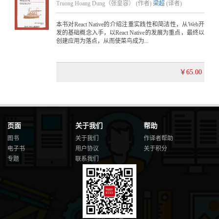
Truong Hoang Dung（张皇容） (作者)
梁超
(译者)
本书对React Native的介绍注重实践性和简洁性，从Web开
发的基础概念入手，以React Native的发展为重点，最终以
创建应用为落点，从而使菜鸟成为...
￥65.00
页面
关于我们
帮助
图书
关于我们
作译者帮助
电子书
用户协议
关于积分
专题
联系我们