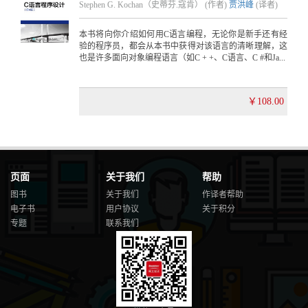
Stephen G. Kochan（史蒂芬.寇肯） (作者)
贾洪峰
(译者)
本书将向你介绍如何用C语言编程，无论你是新手还有经
验的程序员，都会从本书中获得对该语言的清晰理解，这
也是许多面向对象编程语言（如C + +、C语言、C #和Ja...
￥108.00
页面
关于我们
帮助
图书
关于我们
作译者帮助
电子书
用户协议
关于积分
专题
联系我们