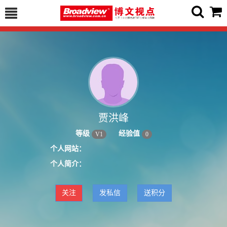
贾洪峰
等级
经验值
V
1
0
个人网站：
个人简介：
关注
发私信
送积分