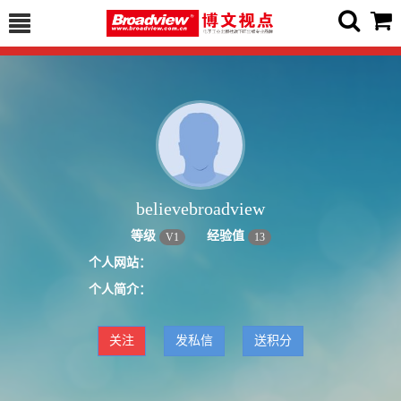
believebroadview
等级
经验值
V
1
13
个人网站：
个人简介：
关注
发私信
送积分