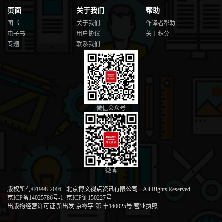
页面
关于我们
帮助
图书
关于我们
作译者帮助
电子书
用户协议
关于积分
专题
联系我们
微信公众号
微博
版权所有©1998-2016
·
北京博文视点资讯有限公司
·
All Rights Reserved
京ICP备14025786号-1
京ICP证150227号
出版物经营许可证 新出发 京零字 第 丰140025号
营业执照