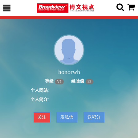
honorwh
等级
经验值
V
1
22
个人网站：
个人简介：
关注
发私信
送积分