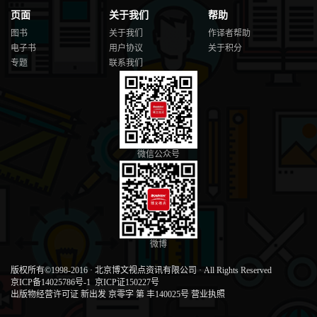
页面
关于我们
帮助
图书
关于我们
作译者帮助
电子书
用户协议
关于积分
专题
联系我们
微信公众号
微博
版权所有©1998-2016
·
北京博文视点资讯有限公司
·
All Rights Reserved
京ICP备14025786号-1
京ICP证150227号
出版物经营许可证 新出发 京零字 第 丰140025号
营业执照