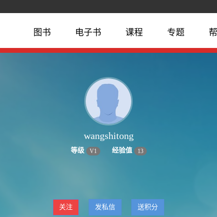
图书
电子书
课程
专题
wangshitong
等级
经验值
V
1
13
关注
发私信
送积分