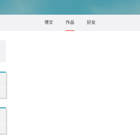
博文
作品
好友