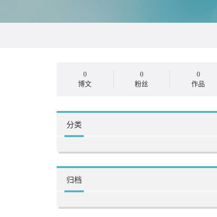
0
0
0
博文
粉丝
作品
分类
归档