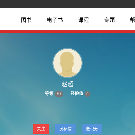
图书
电子书
课程
专题
赵超
等级
经验值
V
1
0
关注
发私信
送积分