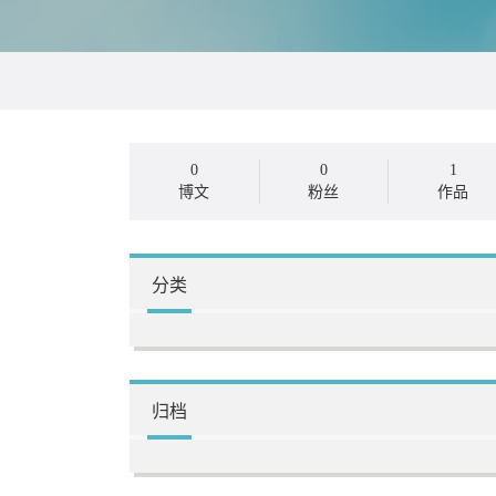
0
0
1
博文
粉丝
作品
分类
归档