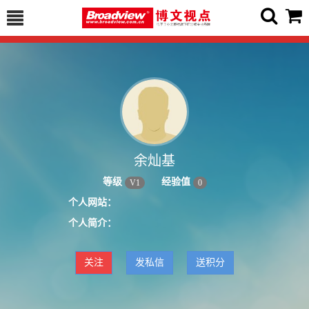
余灿基
等级
经验值
V
1
0
个人网站：
个人简介：
关注
发私信
送积分