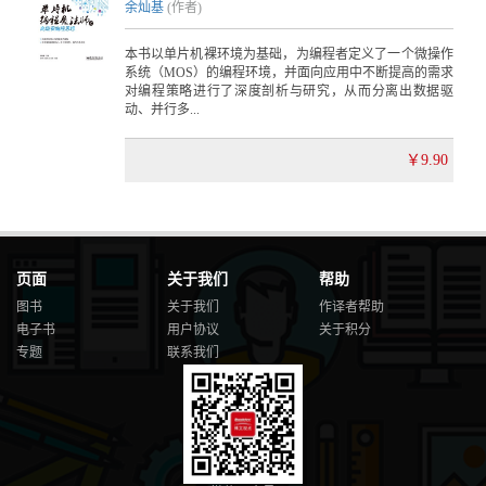
余灿基
(作者)
本书以单片机裸环境为基础，为编程者定义了一个微操作
系统（MOS）的编程环境，并面向应用中不断提高的需求
对编程策略进行了深度剖析与研究，从而分离出数据驱
动、并行多...
￥9.90
页面
关于我们
帮助
图书
关于我们
作译者帮助
电子书
用户协议
关于积分
专题
联系我们