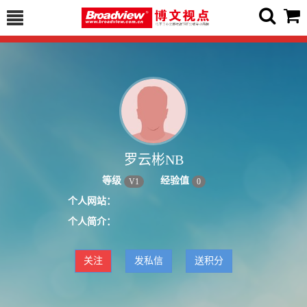
罗云彬NB
等级
经验值
V
1
0
个人网站：
个人简介：
关注
发私信
送积分