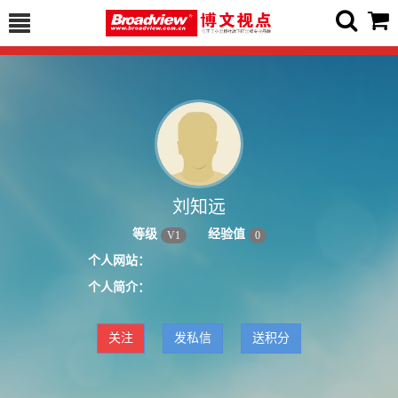
刘知远
等级
经验值
V
1
0
个人网站：
个人简介：
关注
发私信
送积分