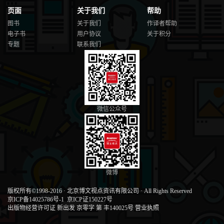
页面
关于我们
帮助
图书
关于我们
作译者帮助
电子书
用户协议
关于积分
专题
联系我们
微信公众号
微博
版权所有©1998-2016
·
北京博文视点资讯有限公司
·
All Rights Reserved
京ICP备14025786号-1
京ICP证150227号
出版物经营许可证 新出发 京零字 第 丰140025号
营业执照