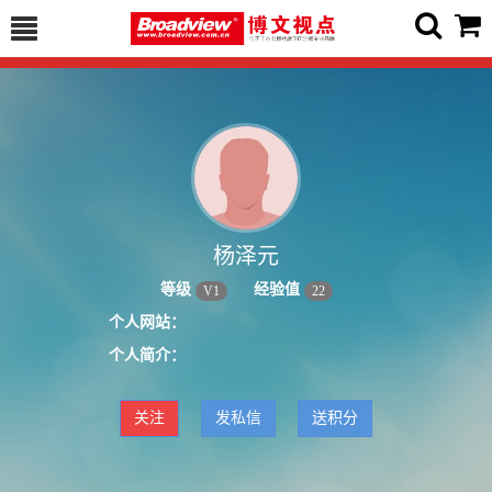
杨泽元
等级
经验值
V
1
22
个人网站：
个人简介：
关注
发私信
送积分