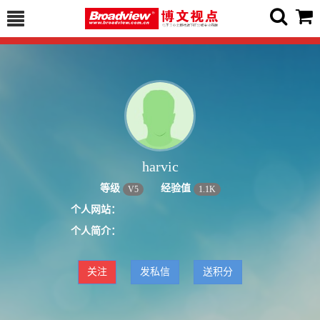
harvic
等级
经验值
V
5
1.1K
个人网站：
个人简介：
关注
发私信
送积分