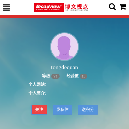
tongdequan
等级
经验值
V
1
13
个人网站：
个人简介：
关注
发私信
送积分