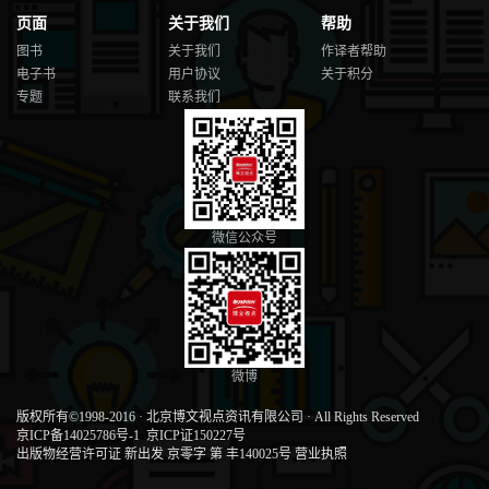
页面
关于我们
帮助
图书
关于我们
作译者帮助
电子书
用户协议
关于积分
专题
联系我们
微信公众号
微博
版权所有©1998-2016
·
北京博文视点资讯有限公司
·
All Rights Reserved
京ICP备14025786号-1
京ICP证150227号
出版物经营许可证 新出发 京零字 第 丰140025号
营业执照