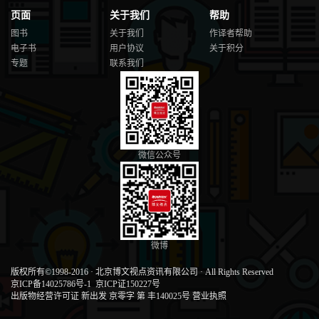
页面
关于我们
帮助
图书
关于我们
作译者帮助
电子书
用户协议
关于积分
专题
联系我们
微信公众号
微博
版权所有©1998-2016
·
北京博文视点资讯有限公司
·
All Rights Reserved
京ICP备14025786号-1
京ICP证150227号
出版物经营许可证 新出发 京零字 第 丰140025号
营业执照