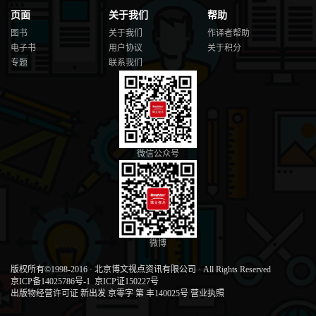
页面
关于我们
帮助
图书
关于我们
作译者帮助
电子书
用户协议
关于积分
专题
联系我们
微信公众号
微博
版权所有©1998-2016
·
北京博文视点资讯有限公司
·
All Rights Reserved
京ICP备14025786号-1
京ICP证150227号
出版物经营许可证 新出发 京零字 第 丰140025号
营业执照