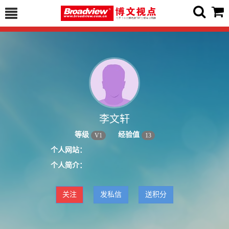
李文轩
等级
经验值
V
1
13
个人网站：
个人简介：
关注
发私信
送积分