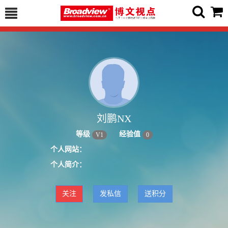
刘鹏NX
等级
经验值
V
1
0
个人网站：
个人简介：
关注
发私信
送积分