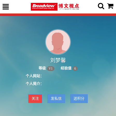
刘梦馨
等级
经验值
V
1
6
个人网站：
个人简介：
关注
发私信
送积分