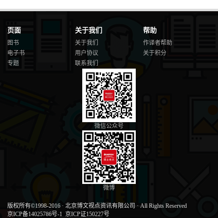
页面
关于我们
帮助
图书
关于我们
作译者帮助
电子书
用户协议
关于积分
专题
联系我们
微信公众号
微博
版权所有©1998-2016
·
北京博文视点资讯有限公司
·
All Rights Reserved
京ICP备14025786号-1
京ICP证150227号