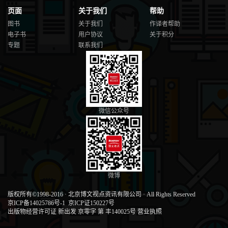
页面
关于我们
帮助
图书
关于我们
作译者帮助
电子书
用户协议
关于积分
专题
联系我们
微信公众号
微博
版权所有©1998-2016
·
北京博文视点资讯有限公司
·
All Rights Reserved
京ICP备14025786号-1
京ICP证150227号
出版物经营许可证 新出发 京零字 第 丰140025号
营业执照