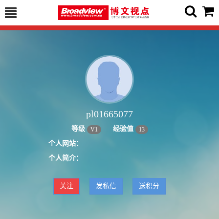
pl01665077
等级
经验值
V
1
13
个人网站：
个人简介：
关注
发私信
送积分