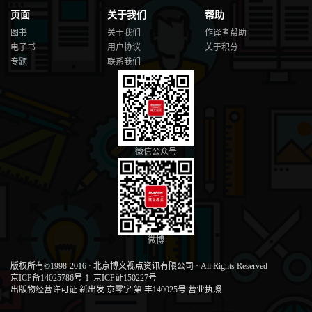
页面
关于我们
帮助
图书
关于我们
作译者帮助
电子书
用户协议
关于积分
专题
联系我们
微信公众号
微博
版权所有©1998-2016
·
北京博文视点资讯有限公司
·
All Rights Reserved
京ICP备14025786号-1
京ICP证150227号
出版物经营许可证 新出发 京零字 第 丰140025号
营业执照