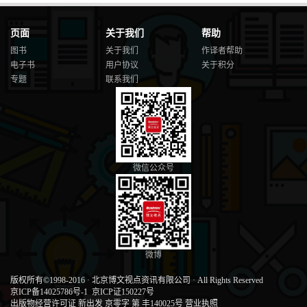
页面
关于我们
帮助
图书
关于我们
作译者帮助
电子书
用户协议
关于积分
专题
联系我们
微信公众号
微博
版权所有©1998-2016
·
北京博文视点资讯有限公司
·
All Rights Reserved
京ICP备14025786号-1
京ICP证150227号
出版物经营许可证 新出发 京零字 第 丰140025号
营业执照